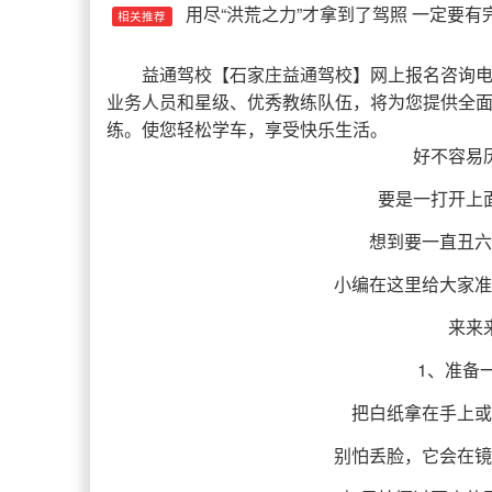
用尽“洪荒之力”才拿到了驾照 一定要有
相关推荐
益通驾校
【
石家庄益通驾校
】网上报名咨询电话
业务人员和星级、优秀教练队伍，将为您提供全
练。使您轻松学车，享受快乐生活。
好不容易
要是一打开上
想到要一直丑六
小编在这里给大家准
来来
1、准备
把白纸拿在手上或
别怕丢脸，它会在镜