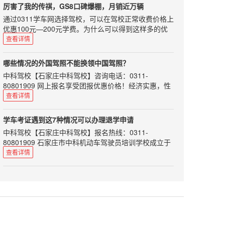
套考试科目。刚开始学车，许多同学都会问，要怎么样
段。 在第一段续航测试的过程中，暖风并非全程开启，
今年的教练到底难在哪里呢，听小编来给你分析分析：
厉害了我的传祺，GS8口碑爆棚，月销近万辆
和教练搞好关系呢？实际上和教练有良好的沟通，不仅
属于间歇使用，温暖了就关上，冷了就打开。全程所用
1学员对自学直考存在误读去年，关于驾考的改革《意
通过0311学车网选择驾校，可以在驾校正常收费价格上
能使你的学车路愉快而充实，而且说不定还能和这位良
时间约为50分钟（期间有停车等待交通信号灯的时
见》出台后，推出了以自学直考为主的驾考改革措施。
优惠100元—200元学费。为什么可以得到这样多的优
师结交成以后生活中的益友。所以初次学车，我们应该
间），暖风使用时间大约在15分钟左右。 到达目的地
这一下子在学员里面炸开了锅，不管是已经报名的学员
惠呢？本网站作为地方性的学车报名行业网站长期与全
查看详情
注意以下几个要点。尊重初见教练员应该穿戴整齐，给
后车辆显示的剩余续航里程为128km，车辆实际行驶的
还是有意向报名的学员，心里都开始小小的盘算起来。
市多家驾校做宣传和招生工作，与石家庄驾校长期建立
教练员留下一个精明干练的印象。而且整齐的着装为你
里程为37.6公里，车辆总里程显示398km。通过计算，
而且关于自学直考，网上媒体众说纷纭，许多媒体片面
起来的稳定合作关系，形成一个组团报名的形式，驾校
加分的同时也表明你足够对教练员尊重。在刚开始学车
车辆行车电脑显示的续航里程减少了51km。车辆实际
哪些情况的外国驾照不能换领中国驾照？
报导可以脱离驾校，自己参加考试；但实际情况是什么
会让利给我们最大的促销价格，所以相比单人普通报名
的过程中说话和行为举止都应该保持礼貌，像对待老师
行驶的里程为37.6km，两者之间相差13.4公里。 随后
中科驾校【石家庄中科驾校】咨询电话：0311-
样呢，大家都不清楚。2居住证改革导致招生难最近，
可以得到更多的优惠。可以说在7座大型SUV里面，传
一样对待你的教练。虽然教练员做的是服务行业，但是
返程也做了续航里程的测试，起点为长阳首创奥特莱
80801909 网上报名享受团报优惠价格！经济实惠，性
全国很多个省份都在积极开展居住证，这本来是件好
祺销量上就已经跟上了丰田汉兰达、福特锐界的脚步，
如果你能做到对教练尊敬，教练会感觉你是一个很不错
斯，终点为朝阳公园南门。返程过程中，车辆同样处于
价比超高！持有国际驾照，能否在中国开车呢？交警部
事，更加规范了。但是这件事情遇到考驾照，却也让我
查看详情
形成三强鼎立的中大型SUV市场格局，成为真正能与合
的年轻人。理解教练员可能在平时的生活中犯一些小小
D挡，我想的是全程都不使用暖风来为大家进行测试，
门表示：持国际驾照在中国开车，仍将被视为无证驾
们汽车教练们有苦说不出。自1月份之后，想要报名学
资抗衡的中国品牌高端SUV。 2016年对于广汽传祺来
的错误，这个时候作为学员应该去了解原因理解你的教
可是在行驶了一半的时候，不争气的苹果手机被冻没电
驶。在中国境内驾驶机动车必须申领中国机动车驾驶
车也要过居住证的槛，限定必须满半年登记才可取得居
说是丰收的一年，品牌总销量超过38万辆，同比大增
学车考证遇到这7种情况可以办理退学申请
练，而不是一味埋怨或者和你的教练对着干。教练员整
了。为了拍摄照片采集素材，所以我将暖风开启，把手
证。“国际驾照并不是驾照，只是驾照的多语言翻译文
住证，让许多人的学车计划搁浅。异地学车这件事情本
96%，远超行业平均增长水平。日前，广汽传祺公布了
中科驾校【石家庄中科驾校】报名热线：0311-
天工作十几个小时，重复性的工作，工作环境又很差，
机放在出风口旁取暖，期间使用暖风大约5分钟左右，
件，也可以说是一个具有多国语言的驾照公证件。”深
来就挺头疼的，现在更是难上加难，很多有意向的学员
最新的销售数据，在刚过去的1月份，广汽传祺销量劲
80801909 石家庄市中科机动车驾驶员培训学校成立于
难免会有一些脾气，这个时候你应该练好自己的车，理
待手机正常开机后我就把暖风关掉了。 由于返程时间较
圳交警介绍，根据联合国陆路交通国际条约，授权相关
也被这道门槛挡在了门外。3教练员从业资格认定被取
增31.4%，其中上市不久的七座SUV传祺GS8表现出
2008年12月，位于石家庄市裕华区方兴路79号，总投
解理解你的教练。想想一下，如果自己的父母这么累，
查看详情
晚，北京市内道路通畅，车辆基本以D挡模式下限制的
的国际组织签发给已经在该国拥有驾照的驾驶员，主要
消还有一件事情，其实是对我们教练的巨大改革，那就
色，单月销量达9418辆，占总销量超2成 不再是单骑走
资1200余万元，是由河北省交通管理局指定的驾驶人训
你会不会还会去一直抱怨他们？信任信任是人与人相处
最高速度75km/h行驶。最后到达朝阳公园时，车辆行
目的是为消除司机在国外驾车时，由于各国对驾照有不
是国家取消机动车驾驶培训教练员从业资格证认定，换
天下的传祺，GS8成为又一主力军 其16.38-25.98万的
练考试场。本校现有教职员工120余人，其中有80多名
的最基本原则。不要总去怀疑教练对你严厉是不是因为
车电脑显示的剩余续航里程为67km，车辆实际行驶了
同要求而遇到的障碍。“我国没有加入联合国道路交通
句话说，这就意味着教练证以后可能变得越来越不值
售价，刚出来的时候很多人都担心传祺GS8能不能做好
富有多年教学与驾驶操作经验的教练员，配备东风雪铁
看你不顺眼、教练是不是故意不给你预约考试、教练是
79.4km，总续航里程减少了112公里，两者之间相差
公约，所以，持有国际驾照在我国并不能开车。”
钱。如果进一步放宽要求，人人皆可做教练，那当初辛
这个自主品牌的排头兵，现在来看，一点都没让我们失
龙教练车、考试车80余辆，考试用微机120余台。 大家
不是偏心，对你严厉是因为严厉你才能更好的学知识，
32.6公里。 后半段测试共计行驶了41.8公里，行车电脑
深圳交警介绍，以下情况不可换领中国驾照：1.新西兰
辛苦苦考来的教练证用来干什么？学员也不够认可你
望。去年10月底上市以来，其11月销量为2505辆，12
在学车过程中，经常会出现部分学员不满意驾校，或者
约不到考试是因为给的名额根本不够，大家都是交一样
减少了61公里，主要原因是使用了暖风5分钟，并且在
黄色版不能换领，该证受限制；2.肯尼亚、阿根廷、泰
呀！看完了上面的三点，是不是即使是个局外人，也能
月销量6505辆，到了今年的1月份直接卖了9418辆。可
说已经对考驾照失去了信心，要求退学的情况。那么，
的钱，教练也不会对谁偏心。与其整天疑神疑鬼，反不
后半段测试时，车辆速度基本保持在74km/h，速度过
国的驾驶证有效期为1年的属临时证，不能换领；3.柬
感觉到当教练是越来越难了。虽然许多教练明里没有
以说在7座大型SUV里面，传祺销量上就已经跟上了丰
具体流程和要求是怎么样的呢?一、个人申请退办 已在
如相信你的教练，学习好真本事。被学员信任，教练也
快，对车辆电耗经济性有影响。 最后一段测试是第二天