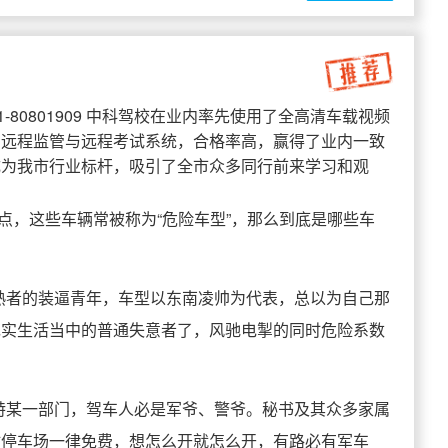
1-80801909 中科驾校在业内率先使用了全高清车载视频
、远程监管与远程考试系统，合格率高，赢得了业内一致
成为我市行业标杆，吸引了全市众多同行前来学习和观
点，这些车辆常被称为“危险车型”，那么到底是哪些车
熟者的装逼青年，车型以东南凌帅为代表，总以为自己那
现实生活当中的普通失意者了，风驰电掣的同时危险系数
特某一部门，驾车人必是军爷、警爷。秘书及其众多家属
站停车场一律免费，想怎么开就怎么开，有路必有军车