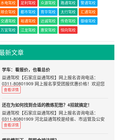
水电驾校
足利驾校
众源驾校
路通驾校
警通驾校
顺合驾校
都市驾校
育华驾校
太行驾校
汇通驾校
交通驾校
裕通驾校
达诚驾校
传奇驾校
御缘驾校
万宜驾校
江龙驾校
惠安驾校
恒向驾校
最新文章
学车：看报价，也看总价
益通驾校
【
石家庄益通驾校
】网上报名咨询电话：
0311-80801909 网上报名享受团报优惠价格！欢迎您
来河北益通驾校学车！训练场地教学科目齐全，统一按
查看详情
考试中心考试标准设置。
部分地区存在这样的现象：可能当地的平均费用是
还在为如何找到合适的教练犯愁？4招就搞定！
5000，但是有的驾校报价却在4000左右徘徊。撇开其
益通驾校
【
石家庄益通驾校
】网上报名咨询电话：
所在驾校可能比较偏，场地、人工成本比较低外，有没
0311-80801909 河北益通驾校是经省、市运管及公安
有可能存在恶意竞争的情况。即：为了先圈学员进来，
交通部门正式批准的培训与考场为一体的标准化驾校。
查看详情
然后再以“接送费”、“插队费”等各种名目来征收其中的
师资力量雄厚，配备专用考试场及其车辆、候考室和全
差价
套考试科目。
也许确实会有这样的情况：部分驾校的场地较便宜、或