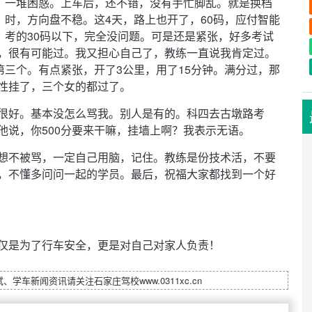
一堆困惑。上车后，还不错，没有手忙脚乱。就是换档
时，方向盘不稳。这4天，路上也开了，60码，应付智能
考的30码以下，完全没问题。可是还是紧张，好多考试
，很有可能过。我又担心自己了，教练一直说我肯定过。
第三个。有点紧张，开了3公里，用了15分钟。满分过，那
性挂了，三个女的都过了。
很好。基本没怎么骂我。别人是有的。科四去古墩路考
他说，你500分要来干嘛，挂墙上啊？我表示无语。
想不被骂，一定自己用脑，记住。教练是份技术活，不要
，不懂多问问一起的学员。最后，祝福大家都找到一个好
仅是为了行车安全，更是对自己对家人负责！
试、学车新闻资讯请关注
石家庄驾校
www.0311xc.cn