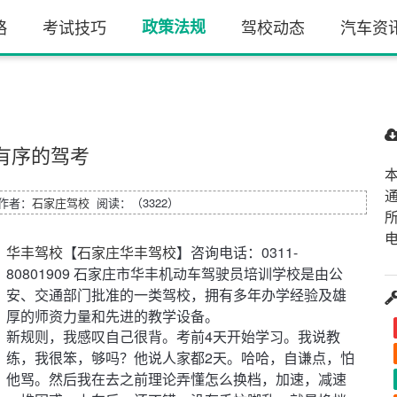
略
考试技巧
政策法规
驾校动态
汽车资
有序的驾考
9 作者：
石家庄驾校
阅读：（3322）
电
华丰驾校
【
石家庄华丰驾校
】咨询电话：0311-
80801909 石家庄市华丰机动车驾驶员培训学校是由公
安、交通部门批准的一类驾校，拥有多年办学经验及雄
厚的师资力量和先进的教学设备。
新规则，我感叹自己很背。考前4天开始学习。我说教
练，我很笨，够吗？他说人家都2天。哈哈，自谦点，怕
他骂。然后我在去之前理论弄懂怎么换档，加速，减速