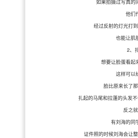
如果拍摄过写真的
他们
经过反射的灯光打到
也能让肌
2、
想要让脸蛋看起
这样可以
脸比原来长了那
扎起的马尾和拉蓬的头发不
反之就
有刘海的同
证件照的时候刘海会让整