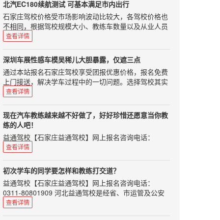
松学车，享受快乐生活。我已经考了两次了，结果还没
通三轮摩托车、普通二轮摩托车或者轮式自行机械车准
北汽EC180续航测试 可基本满足市内出行
询自己买的车是不是国五车呢?当然最直接快捷的方法
过，真的很伤心，不过，我也从中悟出了一些道理。本
驾车型的，应当在18周岁以上，60周岁以下；3.申请城
石家庄驾校价格受市场影响波动比较大，各驾校价格也
就是问商家，不过你要是想自己查的那，那也可以拍下
人情况本人身高只有一米六0，所以每次考试座椅都向
市公交车、中型客车、大型货车、无轨电车或者有轨电
不相同，根据驾校规模大小、教练车数量以及从业人员
汽车的铭牌，记录下"整车型号"和"发动机型号";然后上
前移动很多，本人是近视眼400多度带上眼镜才能勉强
车准驾车型的，应当在21周岁以上，50周岁以下；4.申
业务水平会有一定浮动，希望准备学车的朋友根据自身
国家环境保护部机动车环保网进行查询，就可以知道你
查看详情
看到地线，所以后视镜要调的非常好才行。而我这两次
请牵引车准驾车型的，应当在24周岁以上，50周岁以
情况选择正规驾校，以免在学车过程中遇到不必要的烦
要买的车是不是国五车了。 那国四的车还能转让卖出
考试后视镜都调的不好，别的人给我调，对我来讲没
下；5.申请大型客车准驾车型的，应当在26周岁以上，
恼。如果您选择驾校时不知从何处下手可以来电咨询我
吗?在正常情况下，国四的二手车是能在本市进行过户
用，只有自己调好。座椅前移可能导致教练讲的看点不
深圳车展性感车模吴稀儿大胆暴露，仅遮三点
50周岁以下。因此如果您年满60周岁，可以申请小型汽
们，咨询电话：0311-80801909、85100859，报名选
转让的，部分地区也能跨省或跨市转让。不过根据相关
同而造成入库失败，看点有可能要后移。高度近视使我
通过本站报名石家庄驾校享受团报优惠价格，报名免费
车、小型自动挡汽车、轻便摩托车准驾，这样学完车之
驾校免费咨询，学车考驾照全程指导！在昨天晚上我对
规定，国四车不能买到大气污染防治重点的地区，比如
看地线吃力反映变慢，也会造成入库失败。平时练车轻
上门接送，解决学车过程中的一切问题。选择驾校其实
后代步问题就可以很快得到解决，不过很多驾校目前对
北汽EC180这款车型进行了续航里程的测试，我的出发
京津冀、长三角和珠三角等地区。那国五标准实施后，
松所以基本上倒库成功，考试紧张而导致失败。没事，
很简单：不管您何种的要求，我们都能为您选择最合适
于50周岁以上的学员有一定的制约，比如说加收学费，
查看详情
地点是十里河地铁站，目的地是房山区长阳镇首创奥特
国四车会降价吗?按理说商家们为了处理国四车的库
加油，我相信自己可以，最后，相信自己一定行。凯达
的驾校！我们的口号：务实、高效、诚信。报名驾校免
请您在报考前向驾校咨询清楚。 1217驾驶学院是国内
莱斯，地图显示全程34公里大约需要50分钟左右。随后
存，是会降价的，不过这还是要看各地区的商家们会怎
驾校服务好通过率高，网上预约报名更优惠！学车选驾
费咨询电话：0311-80801909、85100859！根绝社会
领先的学车平台，获得了国内知名风险投资的关注，能
返程也做了续航里程的测试，起点为长阳首创奥特莱
么做。虽然是可以在国五出台之前抢购一辆国四车，可
现在汽车教练越来越不好做了，好好珍惜还愿意当你教
校，看重的是什么？价格？服务？还是通过率？这些都
朋友所述，本站小编认真总结认为裕兴驾校是一所性价
帮您一分钟内挑到好的教练，目前受到很多学员的青
斯，终点为朝阳公园南门。 在昨
是如果你不打算将它开到报废的话，那还是买国五车比
练的人吧！
非常重要！0311学车网www.0311xc.cn推荐您选择石家
比较高的驾校，值得大家选择。选择我们包年满意！严
睐。0311学车网接到过很多的学员的电话说在最简单的
天晚上我对北汽EC180这款车型进行了续航里程的测
较好。那进口车都符合国五标准码?目前大部分的进口
益通驾校【石家庄益通驾校】网上报名咨询电话：
庄凯达驾校，相信一定不会让你失望的！想要找一所既
格按照物价部门的核定收费的，一次性收费，绝无隐性
项目失误了或者在考试中根本不知道该如何操作了，这
试，我的出发地点是十里河地铁站，目的地是房山区长
车排放标准都是符合国五标准的，可是如果完全放开进
0311-80801909 益通驾校配有全新的“雪铁龙”轿车30
优惠，服务又好，通过率又高的驾校，还真应该好好选
查看详情
收费。如果在学车过程中，遇到有个别教练员向学员
本都是可以避免的，最后都挂在了心理问题，总结来说
阳镇首创奥特莱斯，地图显示全程34公里大约需要50分
口车的话，可能会有中东(尚还采取欧四标准)和不是很
部、“夏利”30部、“东风”标准教练车6部，占地150余
择一下！石家庄学车，就选0311学车网！价格优惠，服
“吃、拿、卡、要”，可进行举报，一经查实，将严惩不
驾考调整心态最为关键！
钟左右。 测试时间是昨晚下班后，车辆电量处于满电状
发达地区的进口车进入中国，因此这也不是能完全保证
亩，配备理论教室、模拟驾驶教室等各项教学管理设施
务好，保证质量，通过率高！
怠。
初次学车的同学要怎样和教练打交道？
态，行车电脑显示的续航里程为179km。车辆总行驶里
的。因此实施国五标准之后，最好不要再买低于国五标
设备。小编说2016年刚刚过半，大家都能看出来，今年
益通驾校【石家庄益通驾校】网上报名咨询电话：
程为361公里。记录完数据之后将小计里程清零开始今
准的汽车了，否则最后还是自己吃亏。中科驾校温馨提
在机动车驾驶证考试这件事情上改革不断。这件事情，
0311-80801909 河北益通驾校是经省、市运管及公安
天的测试。 行驶路线并非导航所示，是根据自己熟悉的
醒：请广大学车爱好者结合自己的实际情况，比照本文
其实对于学员和汽车教练，都是让人措手不及的。特别
交通部门正式批准的培训与考场为一体的标准化驾校。
路线来走的。在整个测试过程中，车辆一直处于D挡，
查看详情
看看自己是否存在类似问题，思毅学车网希望您早日拿
是对于汽车教练来说，今年势必不容易。在这个时候，
师资力量雄厚，配备专用考试场及其车辆、候考室和全
平均速度基本保持在60km/h左右，没有经过拥堵路
到驾驶证，不要犯同样的错误，走弯路！
请珍惜那些愿意还挥汗如雨为学员当教练的人吧！那么