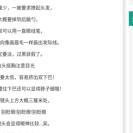
量少，一被要求撩起头发，
大概要掉到后脑勺，
就可以用一直眼线笔，
向像画眉毛一样画出发际线。
定要淡，过黑就假了。
抬头挺胸注意目光
要太低，容易挤出双下巴！
藏住下巴还可以显得脖子细哦！
镜头上方大概三厘米处，
别眨眼!别眨眼!别眨眼
头会显得眼神比较...呆。