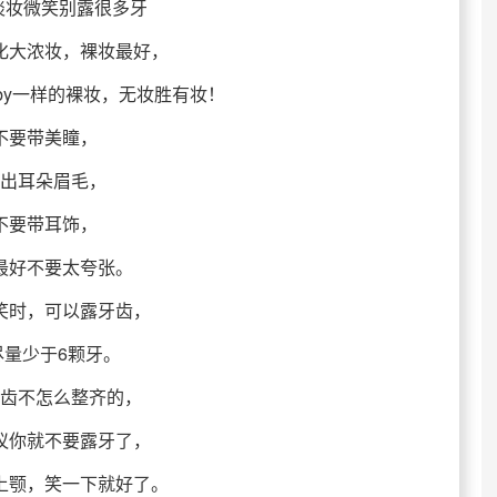
淡妆微笑别露很多牙
化大浓妆，裸妆最好，
baby一样的裸妆，无妆胜有妆！
不要带美瞳，
出耳朵眉毛，
不要带耳饰，
最好不要太夸张。
笑时，可以露牙齿，
尽量少于6颗牙。
齿不怎么整齐的，
议你就不要露牙了，
上颚，笑一下就好了。