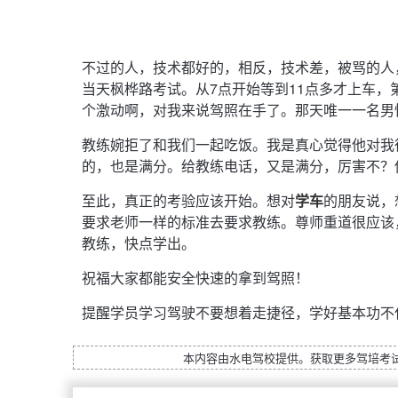
不过的人，技术都好的，相反，技术差，被骂的人
当天枫桦路考试。从7点开始等到11点多才上车，
个激动啊，对我来说驾照在手了。那天唯一一名男
教练婉拒了和我们一起吃饭。我是真心觉得他对我
的，也是满分。给教练电话，又是满分，厉害不？
至此，真正的考验应该开始。想对
学车
的朋友说，
要求老师一样的标准去要求教练。尊师重道很应该
教练，快点学出。
祝福大家都能安全快速的拿到驾照！
提醒学员学习驾驶不要想着走捷径，学好基本功不
本内容由
水电驾校
提供。获取更多驾培考