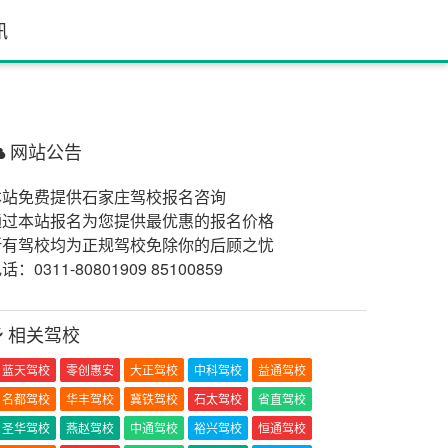
讯
网站公告
本站免费提供石家庄驾校报名咨询
通过本站报名为您提供最优惠的报名价格
所有驾校均为正规驾校免除你的后顾之忧
话：0311-80801909 85100859
相关驾校
蓝天驾校
零创惠安
大正驾校
中科驾校
益通驾校
名都驾校
华丰驾校
冀铁驾校
石太驾校
省直驾校
圣华驾校
燕赵驾校
中通驾校
裕兴驾校
恒通驾校