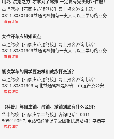
的，交管部门就会扣留（记住只是扣留，不是吊销）其
用尽“洪荒之力”才拿到了驾照 一定要有完美的证件照！
内驾驶机动车必须申领中国机动车驾驶证。
机动车驾驶证。
益通驾校
【
石家庄益通驾校
】网上报名咨询电话：
“国际驾照并不是驾照，只是驾照的多语言翻译文件，
第2步：驾驶员应当在15日内到交管部门，参加为期7天
0311-80801909益通驾校拥有一支大专以上学历的业务
也可以说是一个具有多国语言的驾照公证件。”深圳交
的道路交通安全法律、法规和相关知识学习。
人员和星级、优秀教练队伍，将为您提供全面周到的热
查看详情
警介绍，根据联合国陆路交通国际条约，授权相关的国
第3步：进行相关考试，考...
情服务，教学实行单人单车单教练，随约随练。使您轻
际组织签发给已经在该国拥有驾照的驾驶员，主要目的
松学车，享受快乐生活。
是为消除司机在国外驾车时，由于各国对驾照有不同要
女性开车应知知识点
求而遇到的障碍。“我国没有加入联合国道路交通公
好不容易历经艰辛拿到了驾照，
益通驾校
【
石家庄益通驾校
】网上报名咨询电话：
约，所以，持有国际驾照在我国并不能开车。”
要是一打开上面是一张惨不忍睹的照片，
0311-80801909益通驾校拥有一支大专以上学历的业务
深圳交警介绍，以下情况不可换领中国驾照：1.新
想到要一直丑六年，心情是不是很低落呢！
人员和星级、优秀教练队伍，将为您提供全面周到的热
查看详情
西兰黄色版不能...
小编在这里给大家准备了好用的证件照拍摄小秘籍，
情服务，教学实行单人单车单教练，随约随练。使您轻
松学车，享受快乐生活。
来来来，都来学着点！
初次学车的同学要怎样和教练打交道？
很多女性对于开车驾驶知识不了解，遇到问题通常束手
1、准备一张白纸或者白色手绢
益通驾校
【
石家庄益通驾校
】网上报名咨询电话：
无策,面对于驾驶知识不了解这些问题我们又该怎么做
把白纸拿在手上或者把手绢铺在自己的大腿上，
0311-80801909 河北益通驾校是经省、市运管及公安
呢？女性开车又该注意什么？
别怕丢脸，它会在镜头之外默默支持你的拍照大业。
交通部门正式批准的培训与考场为一体的标准化驾校。
查看详情
1、不穿高跟鞋
师资力量雄厚，配备专用考试场及其车辆、候考室和全
如果拍摄过写真的同学一定见过白色的反光板吧，
穿着高跟鞋开车隐藏的车祸是其它鞋子的好几倍，
套考试科目。
他们作用是一样的哦。
【科普】驾照注销、吊销、撤销到底有什么区别？
因为不管是不是紧急刹车，滑脚的机率都会比较高，也
刚开始学车，许多同学都会问，要怎么样和教练搞好关
经过反射的灯光打到脸上会让脸看起来更柔和自然，
有可能扭伤自己的脚。所以建议经常穿高跟鞋的女车
华丰驾校
【
石家庄华丰驾校
】咨询电话：0311-
系呢？实际上和教练有良好的沟通，不仅能使你的学车
主，可以在车上多放一双平底鞋，下车之后再换回高跟
也能让肌肤看起来更明亮自...
80801909 打电话预约登记享受团报优惠活动！学员学
路愉快而充实，而且说不定还能和这位良师结交成以后
鞋，一点也不影响你的美丽，还很安全，何乐而不为
车全程专属客服 星级教练一对一教学！古城东路谈固大
查看详情
生活中的益友。所以初次学车，我们应该注意以下几个
呢。
街交口
要点。
2、手套要少用