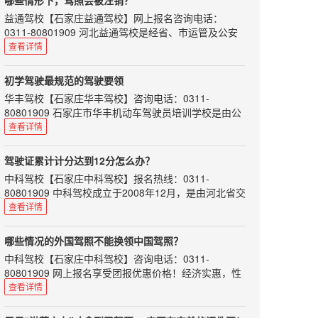
哪些情形下，驾照会被注销？
是驾校部分让利，从而使其驾考价格低于当地平均水平
驾校、教练之于学车的学员，教练则显得格外重要。一
益通驾校
【
石家庄益通驾校
】网上报名咨询电话：
几百块，但是这种上千块的报价落差可能会存在猫腻
个好的教练不仅能让我们学习到考试技巧，还能在他的
0311-80801909 河北益通驾校是经省、市运管及公安
身上学习到正确的驾驶心得。教练水平高低，可以决定
所以，学车的话，看驾校的报价，更需要的看的是总
交通部门正式批准的培训与考场为一体的标准化驾校。
查看详情
学员技术掌握及拿照速度，所以说选对教练很重要!
价。
师资力量雄厚，配备专用考试场及其车辆、候考室和全
这里先列举一些靠谱的好教练的标准：对待学员耐心细
可能你是第一次报名，你身...
套考试科目。
心有责任感；学员难免犯错，对待学员不大吼大叫变相
初学驾驶最规范的驾驶要领
羞辱；不会向学员收取“好处”；不势力，对每位学员一
机动车驾驶人具有下列情形之一的，车辆管理所应当注
华丰驾校
【
石家庄华丰驾校
】咨询电话：0311-
视同仁；诙谐幽默…
销其机动车驾驶证：
80801909 石家庄市华丰机动车驾驶员培训学校是由公
如何挑选好教练，可谓是困扰广大学员的重要难题了，
一、死亡的；
安、交通部门批准的一类驾校，拥有多年办学经验及雄
查看详情
好教练就如好对...
二、身体条件不适合驾驶机动车的；
厚的师资力量和先进的教学设备。
三、提出注销申请的；
本文给初学驾驶的朋友介绍一些最规范的驾驶要领，希
驾驶证累计计分达到12分怎么办？
四、丧失民事行为能力，监护人提出注销申请的；
望对大家有所帮助！
中科驾校
【
石家庄中科驾校
】报名热线：0311-
五、超过机动车驾驶证有效期一年以上未换证的；
［离合器踏板］ 将左脚掌置于踏板中央，踩时一下踩到
80801909 中科驾校成立于2008年12月，是由河北省交
底，抬时自然将膝盖上抬。脚跟一般离开地板，主要以
六、年龄在60周岁以上，在一个记分周期结束后一年内
通管理局指定的驾驶人训练考试场，本着“让每一位学
查看详情
脚腕和小腿来完成，不许以脚跟为轴。
未提交身体条件证明的；或者持有大型客车、牵引车、
员都满意”的办学宗旨，本校具有雄厚的师资，庞大的
城市公交车、中型客车、大型货车、无轨电车、有轨电
［加速踏板］ 将右脚跟置于地面，稍向右正对踏板。以
规模，规范的培训，合理的价位，全力为每位学员提供
车准驾车型，在两个记分周期结束后一年内未提交身体
哪些情况的外国驾照不能换领中国驾照？
右脚跟为支点脚掌轻轻用力踩踏（平稳地踩下和抬
尽善尽美热情周到的全方位服务。
条件证明；或者持...
起）。
中科驾校
【
石家庄中科驾校
】咨询电话：0311-
道路交通安全违法行为累计记分周期为12个月，满分为
［制动器踏板］ 将右脚掌置于制动踏板中央，逐渐用力
80801909 网上报名享受团报优惠价格！经济实惠，性
12分，从机动车驾驶证初次领取之日起计算。如果驾驶
踩（平稳地），仍以右脚跟为轴。（不可以看，必须条
价比超高！
查看详情
证累计计分达到12份该怎么办呢？
件反射式地迅速操作。）
持有国际驾照，能否在中国开车呢？交警部门表示：持
第1步：驾驶员在一个记分周期内累计积分达到12分
［变速杆］ 手用力不要过大；不必特意...
国际驾照在中国开车，仍将被视为无证驾驶。在中国境