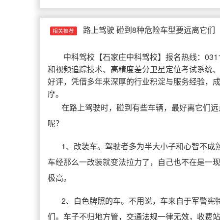
路上驾驶 碰到8种危险车型要远离它们
相关推荐
中科驾校
【
石家庄中科驾校
】报名热线：031
和视频追踪技术、高精度差分卫星定位考试系统
好评，凭借多年来深厚的行业积淀与服务经验，
摩。
在路上驾驶时，碰到有些车辆，最好离它们远
呢？
1、改装车。驾驶者多为半大小子和心智不成
车经那么一改装就变法拉力了，自己也不在是一
极高。
2、白色牌照的车。不用说，车来自于军警宪
们。车子不归地方管，交通法规一律无效，收费