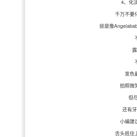
4、化
千万不要
就是像Angela
露
发色
拍照微
但
还有牙
小编建
舌头抵住