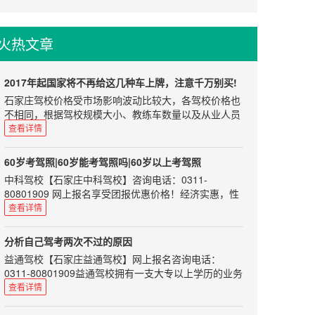
主编说
尊重
因为开车的时...
有不少刚拿到驾驶证的朋友们， 看到好多网络传言，都
初见教练员应该穿戴整齐，给教练员留下一个精明干练
非常害怕自己的驾驶证突然就无效了。其实，驾照不会
的印象。而且整齐的着装为你加分的同时也表明你足够
火热文章
随便就被吊销的。小编这里给大家介绍一下几个概念。
对教练员尊重。在刚开始学车的过程中说话和行为举止
都应该保持礼貌，像对待老师一样对待你的教练。虽然
驾照的回收状态认为：注销、吊销、撤销、查扣等。
教练员做的是服务行业，但是如果你能...
1驾驶证注销——身体本能丧失
2017年起国家将不再给这几种车上牌，注意千万别买!
驾驶证注销惩罚的意味比较少，一般有七种情况。注销
石家庄驾校价格受市场影响波动比较大，各驾校价格也
后如果条件合适，可以随时再申请驾驶证。
不相同，根据驾校规模大小、教练车数量以及从业人员
1、死亡的
业务水平会有一定浮动，希望准备学车的朋友根据自身
查看详情
2、身体条件不适合驾驶机动车的
情况选择正规驾校，以免在学车过程中遇到不必要的烦
3、提出注销申请的
恼。如果您选择驾校时不知从何处下手可以来电咨询我
60岁考驾照|60岁能考驾照吗|60岁以上考驾照
们，咨询电话：0311-80801909、85100859，报名选
4、丧失民事行为能力，监护人提出注销申请的
中科驾校【石家庄中科驾校】咨询电话：0311-
驾校免费咨询，学车考驾照全程指导！目前大部分的进
5、超过机动车驾驶证有效期一年以上未换证的
80801909 网上报名享受团报优惠价格！经济实惠，性
口车排放标准都是符合国五标准的，可是如果完全放开
6、年龄在60周岁以上，在一...
价比超高！ C1、C2证是可以的。 现在很多60岁的没学
查看详情
进口车的话，可能会有中东(尚还采取欧四标准)和不是
车的人，出行可能遇到各种类似于打不到车、公交车半
很发达地区的进口车进入中国，因此这也不是能完全保
个小时不来，要去的地方公交车根本到不了等等问题，
证的。 自今年的1月1日起，国五标准已经在全国范围
分析自己驾考两次不过的原因
因此需要代步车是一个很要紧的事。 目前根据《机动车
内开始实施了，如果你这时要买车的话，那就千万要小
益通驾校【石家庄益通驾校】网上报名咨询电话：
驾驶证申领和使用规定》第十三条，申请机动车驾驶证
心了，一定不要买错车了! 那国五标准要怎么实施呢?即
0311-80801909益通驾校拥有一支大专以上学历的业务
的人员，应当符合下列规定：1.申请小型汽车、小型自
自今年1月1日起，所以不符合国五排放标准的新车，都
人员和星级、优秀教练队伍，将为您提供全面周到的热
查看详情
动挡汽车、轻便摩托车准驾车型的，应当在18周岁以
不能制造、生产、进口、售卖了。要是你买到的是国四
情服务，教学实行单人单车单教练，随约随练。使您轻
上，70周岁以下；2.申请低速载货汽车、三轮汽车、普
标准的车，那你的新车就不能上牌了。 那怎么样可以查