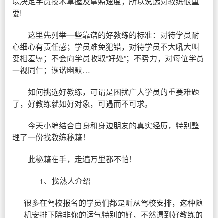
以决定学员技术掌握及拿照速度，所以说选对教练很重
要!
这里先列举一些靠谱的好教练的标准：对待学员耐
心细心有责任感；学员难免犯错，对待学员不大吼大叫
变相羞辱；不会向学员收取“好处”；不势力，对每位学员
一视同仁；诙谐幽默…
如何挑选好教练，可谓是困扰广大学员的重要难题
了，好教练就如好对象，可遇而不可求。
今天小编结合自身和身边朋友的真实经历，特别整
理了一份找教练秘籍！
此秘籍在手，走遍万里都不怕！
1、找熟人介绍
很多在驾校报名的学员们都是听从驾校安排，这种随
机安排下除非你的运气特别的好，不然遇到好教练的