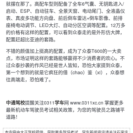
就摆在那了。高配车型则配备了全车6气囊、无钥匙进入/
启动、ESP、自动驻车、全景天窗、电动尾门、全液晶仪
表、真皮多功能方向盘、前后倒车雷达+倒车影像、前排
座椅电动调节、LED大灯、自动分区空调等配置。12万多
的价格有这样的配置，可以看到众泰走的是外形仿大牌，
配置赶超比亚迪的套路。
不错的颜值加上挺高的配置，成为了众泰T600的一大卖
点，市场证明这样的套路能够赢得不少消费者的欢心。不
过众泰抄袭的作风已经是世人皆知，恐怕大家提到众泰，
第一个想到的就是它疯狂的借（chao）鉴（xi），众泰想
往高端走，恐怕难了。
中通驾校
提醒关注0311
学车
网 www.0311xc.cn 掌握更多
最新机动车驾驶员考试相关政策，为您的驾驶员之路铺平
道路！
本内容由
大正驾校
提供。获取更多驾培考试、学车新闻资讯请关注
石家庄