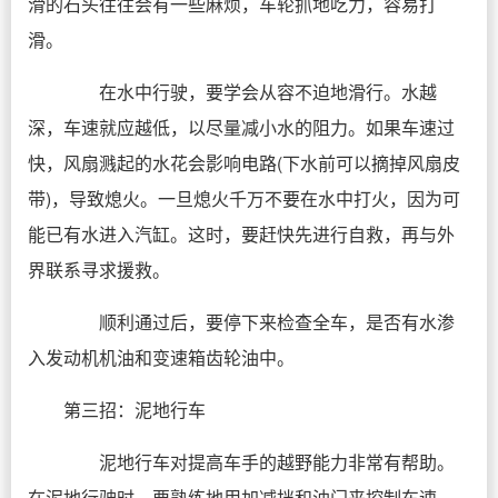
滑的石头往往会有一些麻烦，车轮抓地吃力，容易打
滑。
在水中行驶，要学会从容不迫地滑行。水越
深，车速就应越低，以尽量减小水的阻力。如果车速过
快，风扇溅起的水花会影响电路(下水前可以摘掉风扇皮
带)，导致熄火。一旦熄火千万不要在水中打火，因为可
能已有水进入汽缸。这时，要赶快先进行自救，再与外
界联系寻求援救。
顺利通过后，要停下来检查全车，是否有水渗
入发动机机油和变速箱齿轮油中。
第三招：泥地行车
泥地行车对提高车手的越野能力非常有帮助。
在泥地行驶时，要熟练地用加减挡和油门来控制车速，