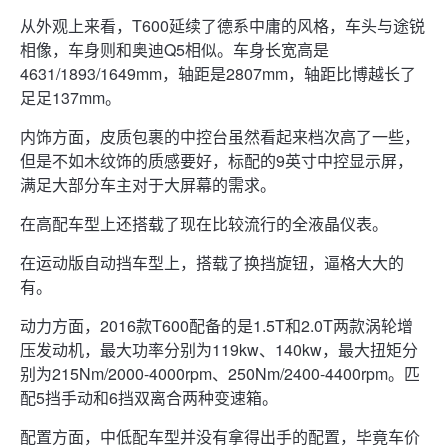
从外观上来看，T600延续了德系中庸的风格，车头与途锐
相像，车身则和奥迪Q5相似。车身长宽高是
4631/1893/1649mm，轴距是2807mm，轴距比博越长了
足足137mm。
内饰方面，皮质包裹的中控台虽然看起来档次高了一些，
但是不如木纹饰的质感要好，标配的9英寸中控显示屏，
满足大部分车主对于大屏幕的需求。
在高配车型上还搭载了现在比较流行的全液晶仪表。
在运动版自动挡车型上，搭载了换挡旋钮，逼格大大的
有。
动力方面，2016款T600配备的是1.5T和2.0T两款涡轮增
压发动机，最大功率分别为119kw、140kw，最大扭矩分
别为215Nm/2000-4000rpm、250Nm/2400-4400rpm。匹
配5挡手动和6挡双离合两种变速箱。
配置方面，中低配车型并没有拿得出手的配置，毕竟车价