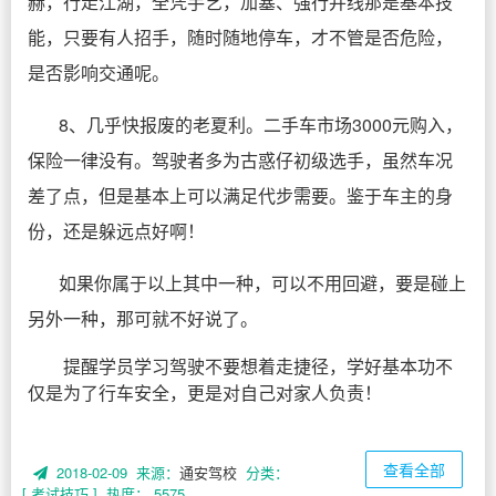
赫，行走江湖，全凭手艺，加塞、强行并线那是基本技
能，只要有人招手，随时随地停车，才不管是否危险，
是否影响交通呢。
8、几乎快报废的老夏利。二手车市场3000元购入，
保险一律没有。驾驶者多为古惑仔初级选手，虽然车况
差了点，但是基本上可以满足代步需要。鉴于车主的身
份，还是躲远点好啊！
如果你属于以上其中一种，可以不用回避，要是碰上
另外一种，那可就不好说了。
提醒学员学习驾驶不要想着走捷径，学好基本功不
仅是为了行车安全，更是对自己对家人负责！
查看全部
2018-02-09 来源：
通安驾校
分类：
[ 考试技巧 ]
热度： 5575