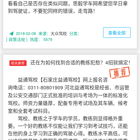
看看自己是否存在类似问题，思毅学车网希望您早日拿
到驾驶证，不要犯同样的错误，走弯路！
查看全部
2018-02-08 来源：
大众驾校
分类：
[ 政策法规 ]
热度： 5579
还在为如何找到合适的教练犯愁？4招就搞定！
相关推荐
益通驾校
【
石家庄益通驾校
】网上报名咨
询电话：0311-80801909 河北益通驾校是经省、市运管
及公安交通部门正式批准的培训与考场为一体的标准化
驾校。师资力量雄厚，配备专用考试场及其车辆、候考
室和全套考试科目。
驾校、教练之于学车的学员，教练则显得格外重
要。一个好的教练不仅能让我们学习到考试技巧，还能
在他的身上学习到正确的驾驶心得。教练水平高低，可