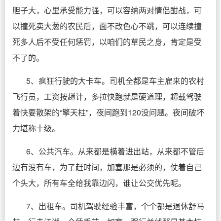
胆子大，心里承受能力强，可以容纳两对情侣酣战，可
以撞死卖大葱的农民后，面不改色心不跳，可以连续撞
死多人后不受任何惩罚，以咱们的草民之身，肯定是受
不了的。
5、疯狂行驶的大卡车。司机全都是车主雇来的农村
飞行员，工资按趟计，多拉快跑就是硬道理，超载驾驶
着快要散架的“擎天柱”，夜间跑到120没问题。夜间破坏
力堪称十级。
6、公共汽车。从来都是横着进出站，从来都不管后
边有没有车，为了赶时间，加塞那是必须的，仗着自己
个头大，所有车全给我靠边闪，谁让公交优先呢。
7、出租车。司机驾驶经验丰富，个个都是退休舒马