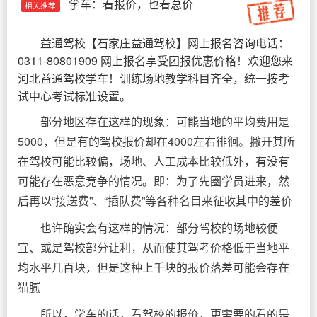
学车：看报价，也看总价
相关推荐
益通驾校
【
石家庄益通驾校
】网上报名咨询电话：
0311-80801909 网上报名享受团报优惠价格！欢迎您来
河北益通驾校学车！训练场地教学科目齐全，统一按考
试中心考试标准设置。
部分地区存在这样的现象：可能当地的平均费用是
5000，但是有的驾校报价却在4000左右徘徊。撇开其所
在驾校可能比较偏，场地、人工成本比较低外，有没有
可能存在恶意竞争的情况。即：为了先圈学员进来，然
后再以“接送费”、“插队费”等各种名目来征收其中的差价
也许确实会有这样的情况：部分驾校的场地较便
宜、或是驾校部分让利，从而使其驾考价格低于当地平
均水平几百块，但是这种上千块的报价落差可能会存在
猫腻
所以，学车的话，看驾校的报价，更需要的看的是