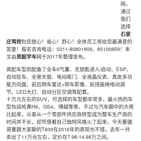
网，
通过
我们
选择
石家
庄驾校
包您放心！省心！舒心！全体员工将给您最满意的
答复！报名咨询电话：0311-80801909、85100859！本
文由
思毅学车
网于2017年整理发布。
高配车型则配备了全车6气囊、无钥匙进入/启动、ESP、
自动驻车、全景天窗、电动尾门、全液晶仪表、真皮多功
能方向盘、前后倒车雷达+倒车影像、前排座椅电动调
节、LED大灯、自动分区空调等配置。
十万元左右的SUV，可选择的车型都非常多，最火热的车
型包括哈弗H6、GS4、博越等等，不过与汽车圈中的大佬
比起来，众泰从一个零部件供应商转型成为整车生产商的
时间并不长，却凭借着自己独特风格火了起来，今天要疆
哥要跟大家聊的T600在2016年的表现也不错，去年一共
卖出了11万台左右，定价在7.98-14.98万之间。