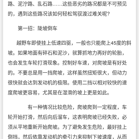
路、泥泞路、乱石路……这些恶劣的路况都是不可预见
的，遇到这些路况该如何轻松驾驭渡过难关呢?
第一招：陡坡倒车
越野车即使挂上低速四驱，一般也只能爬上45度的斜
坡。如果地面有碎石和泥沙，就算抓地力再好的轮胎，
也会发生车轮打滑现象。控制好车速，对爬坡是有好处
的。不要总是用一挡爬坡，这样虽然扭矩很大，但动力
很快就会达到发动机的极限。使用二挡以相对较快的速
度爬坡更容易，尤其是在湿滑的坡上更是如此。
有一种情况比较危险，爬坡爬到一定程度，车
轮开始打滑，然后向后溜车，这表明爬坡已经失败，必
须从平地重新开始爬坡。为了避免发生危险，最好挂上
倒挡，然后依靠发动机的牵引力来抑制下坡速度，从而