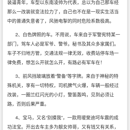
装逼青年，车型以东南凌帅为代表，总以为自己那车经
那么一改装就变法拉力了，自己也不在是一现实生活当
中的普通失意者了，风驰电掣的同时危险系数极高。
2、白色牌照的车。不用说，车来自于军警宪特某一
部门，驾车人必是军爷、警爷。秘书及其众多家属们。
车子不归地方管，交通法规一律无效，收费站停车场一
律免费，想怎么开就怎么开，有路必有军车在！
3、前风挡玻璃放着“警备”等字牌。来自于神秘的特
殊机关，享有一切特权，司机脾气火爆，车辆一般经过
改装，一圈兰红闪光的小灯，警笛轰鸣，见到必须让
路，否则后果严重。
4、宝马，又名“别摸我”，一款用瑷斐迪坷车震的成
功法宝。开出去车主多为靓女帅哥，又有钱又有关系，