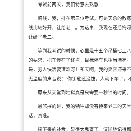
考试前两天，我们特意去熟悉
路线，我，排在第三位考试。可是天杀的教
线比较好开，让给老二。为这事，我现在还后悔
让给了老二。
等到我考试的时候，心里是十五个吊桶七上
的要求，把车停在了终点，目标停车也相当漂亮
是，穷人快活要遭难呀！苍天啊，我的笑容还来
无温度的声音说：“你钥匙还没拔，人就下车了，
原来从天堂到地狱真是只需要一秒钟的时间
最悲摧的是，我的牺牲却没有换来老二的天
话，真准。
接下来的补考，显得太鬼畜了。清晰地记得