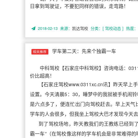
日拿到驾驶证，不要犯同样的错误，走弯路！
2018-02-13 来源：
凯达驾校
分类：[ 驾校动态 ]
热度： 
学车第二天：先来个独霸一车
相关推荐
中科驾校
【
石家庄中科驾校
】咨询电话：031
价比超高！
【石家庄驾校www.0311xc.cn讯】昨天
设置。今天清晨5：30，睡梦中的我就被手机闹
是六点多了，便连忙出门向驾校赶去。早上天气
学车的人会很多，但我坐上驾校大巴才发现今天
到了驾校场地，昨天教我们的王教练已经到了
霸一车”（在驾校像这样的学车机会是非常难得