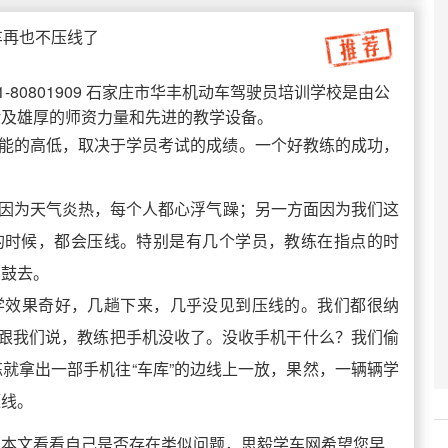
车再也不压线了
1-80801909 石家庄市华丰机动车驾驶员培训学校是由公
验及雄厚的师资力量和先进的教学设备。
练教学技能的高低，取决于学员考试的成绩。一个好教练的成功，
因为天气炎热，每个人都心浮气躁；另一方面因为我们这
”的时候，都会压线。特别是有几个学员，教练在指点的时
捣鼓去。
学效果奇好，几趟下来，几乎没见到压线的。我们都很纳
只跟我们说，教练把手机没收了。没收手机干什么？我们偷
就拿出一部手机往“车库”的边线上一放，果然，一辆辆学
压线。
照本文看看自己是否存在类似问题，思毅学车网希望您早