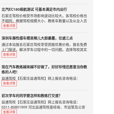
不能制造、生产、进口、售卖了。要是你买到的是国四
情服务，教学实行单人单车单教练，随约随练。使您轻
上，70周岁以下；2.申请低速载货汽车、三轮汽车、普
标准的车，那你的新车就不能上牌了。 那怎么样可以查
松学车，享受快乐生活。我已经考了两次了，结果还没
通三轮摩托车、普通二轮摩托车或者轮式自行机械车准
北汽EC180续航测试 可基本满足市内出行
询自己买的车是不是国五车呢?当然最直接快捷的方法
过，真的很伤心，不过，我也从中悟出了一些道理。本
驾车型的，应当在18周岁以上，60周岁以下；3.申请城
石家庄驾校价格受市场影响波动比较大，各驾校价格也
就是问商家，不过你要是想自己查的那，那也可以拍下
人情况本人身高只有一米六0，所以每次考试座椅都向
市公交车、中型客车、大型货车、无轨电车或者有轨电
不相同，根据驾校规模大小、教练车数量以及从业人员
汽车的铭牌，记录下"整车型号"和"发动机型号";然后上
前移动很多，本人是近视眼400多度带上眼镜才能勉强
车准驾车型的，应当在21周岁以上，50周岁以下；4.申
业务水平会有一定浮动，希望准备学车的朋友根据自身
国家环境保护部机动车环保网进行查询，就可以知道你
查看详情
看到地线，所以后视镜要调的非常好才行。而我这两次
请牵引车准驾车型的，应当在24周岁以上，50周岁以
情况选择正规驾校，以免在学车过程中遇到不必要的烦
要买的车是不是国五车了。 那国四的车还能转让卖出
考试后视镜都调的不好，别的人给我调，对我来讲没
下；5.申请大型客车准驾车型的，应当在26周岁以上，
恼。如果您选择驾校时不知从何处下手可以来电咨询我
吗?在正常情况下，国四的二手车是能在本市进行过户
用，只有自己调好。座椅前移可能导致教练讲的看点不
深圳车展性感车模吴稀儿大胆暴露，仅遮三点
50周岁以下。因此如果您年满60周岁，可以申请小型汽
们，咨询电话：0311-80801909、85100859，报名选
转让的，部分地区也能跨省或跨市转让。不过根据相关
同而造成入库失败，看点有可能要后移。高度近视使我
通过本站报名石家庄驾校享受团报优惠价格，报名免费
车、小型自动挡汽车、轻便摩托车准驾，这样学完车之
驾校免费咨询，学车考驾照全程指导！在昨天晚上我对
规定，国四车不能买到大气污染防治重点的地区，比如
看地线吃力反映变慢，也会造成入库失败。平时练车轻
上门接送，解决学车过程中的一切问题。选择驾校其实
后代步问题就可以很快得到解决，不过很多驾校目前对
北汽EC180这款车型进行了续航里程的测试，我的出发
京津冀、长三角和珠三角等地区。那国五标准实施后，
松所以基本上倒库成功，考试紧张而导致失败。没事，
很简单：不管您何种的要求，我们都能为您选择最合适
于50周岁以上的学员有一定的制约，比如说加收学费，
查看详情
地点是十里河地铁站，目的地是房山区长阳镇首创奥特
国四车会降价吗?按理说商家们为了处理国四车的库
加油，我相信自己可以，最后，相信自己一定行。凯达
的驾校！我们的口号：务实、高效、诚信。报名驾校免
请您在报考前向驾校咨询清楚。 1217驾驶学院是国内
莱斯，地图显示全程34公里大约需要50分钟左右。随后
存，是会降价的，不过这还是要看各地区的商家们会怎
驾校服务好通过率高，网上预约报名更优惠！学车选驾
费咨询电话：0311-80801909、85100859！根绝社会
领先的学车平台，获得了国内知名风险投资的关注，能
返程也做了续航里程的测试，起点为长阳首创奥特莱
么做。虽然是可以在国五出台之前抢购一辆国四车，可
现在汽车教练越来越不好做了，好好珍惜还愿意当你教
校，看重的是什么？价格？服务？还是通过率？这些都
朋友所述，本站小编认真总结认为裕兴驾校是一所性价
帮您一分钟内挑到好的教练，目前受到很多学员的青
斯，终点为朝阳公园南门。 在昨
是如果你不打算将它开到报废的话，那还是买国五车比
练的人吧！
非常重要！0311学车网www.0311xc.cn推荐您选择石家
比较高的驾校，值得大家选择。选择我们包年满意！严
睐。0311学车网接到过很多的学员的电话说在最简单的
天晚上我对北汽EC180这款车型进行了续航里程的测
较好。那进口车都符合国五标准码?目前大部分的进口
益通驾校【石家庄益通驾校】网上报名咨询电话：
庄凯达驾校，相信一定不会让你失望的！想要找一所既
格按照物价部门的核定收费的，一次性收费，绝无隐性
项目失误了或者在考试中根本不知道该如何操作了，这
试，我的出发地点是十里河地铁站，目的地是房山区长
车排放标准都是符合国五标准的，可是如果完全放开进
0311-80801909 益通驾校配有全新的“雪铁龙”轿车30
优惠，服务又好，通过率又高的驾校，还真应该好好选
查看详情
收费。如果在学车过程中，遇到有个别教练员向学员
本都是可以避免的，最后都挂在了心理问题，总结来说
阳镇首创奥特莱斯，地图显示全程34公里大约需要50分
口车的话，可能会有中东(尚还采取欧四标准)和不是很
部、“夏利”30部、“东风”标准教练车6部，占地150余
择一下！石家庄学车，就选0311学车网！价格优惠，服
“吃、拿、卡、要”，可进行举报，一经查实，将严惩不
驾考调整心态最为关键！
钟左右。 测试时间是昨晚下班后，车辆电量处于满电状
发达地区的进口车进入中国，因此这也不是能完全保证
亩，配备理论教室、模拟驾驶教室等各项教学管理设施
务好，保证质量，通过率高！
怠。
初次学车的同学要怎样和教练打交道？
态，行车电脑显示的续航里程为179km。车辆总行驶里
的。因此实施国五标准之后，最好不要再买低于国五标
设备。小编说2016年刚刚过半，大家都能看出来，今年
益通驾校【石家庄益通驾校】网上报名咨询电话：
程为361公里。记录完数据之后将小计里程清零开始今
准的汽车了，否则最后还是自己吃亏。中科驾校温馨提
在机动车驾驶证考试这件事情上改革不断。这件事情，
0311-80801909 河北益通驾校是经省、市运管及公安
天的测试。 行驶路线并非导航所示，是根据自己熟悉的
醒：请广大学车爱好者结合自己的实际情况，比照本文
其实对于学员和汽车教练，都是让人措手不及的。特别
交通部门正式批准的培训与考场为一体的标准化驾校。
路线来走的。在整个测试过程中，车辆一直处于D挡，
查看详情
看看自己是否存在类似问题，思毅学车网希望您早日拿
是对于汽车教练来说，今年势必不容易。在这个时候，