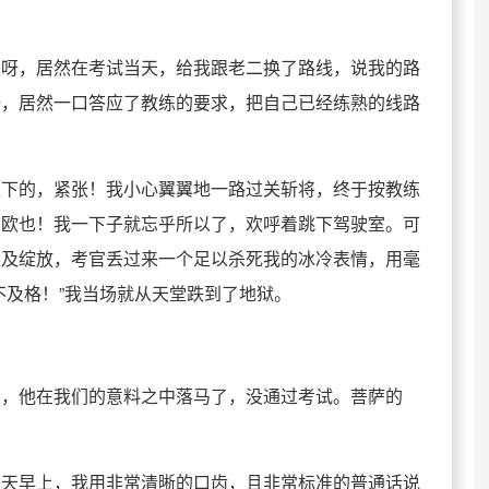
练呀，居然在考试当天，给我跟老二换了路线，说我的路
呀，居然一口答应了教练的要求，把自己已经练熟的线路
八下的，紧张！我小心翼翼地一路过关斩将，终于按教练
。欧也！我一下子就忘乎所以了，欢呼着跳下驾驶室。可
不及绽放，考官丢过来一个足以杀死我的冰冷表情，用毫
不及格！”我当场就从天堂跌到了地狱。
。
堂，他在我们的意料之中落马了，没通过考试。菩萨的
那天早上，我用非常清晰的口齿，且非常标准的普通话说