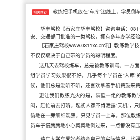
教练把手机放在“车库”边线上，学员倒
相关推荐
华丰驾校
【
石家庄华丰驾校
】咨询电话：031
安、交通部门批准的一类驾校，拥有多年办学经
【石家庄驾校www.0311xc.cn讯】教
不仅仅取决于自己带的学员的聪明程度。
这几天去驾校练车，总是被教练训骂。一方面
组学员学习效果很不好，几乎每个学员在“入库
候，他们总是爱听不听，还喜欢拿着手机捣鼓来
更让我们教练光火的是，隔壁一组的教练教
闷，赶忙前去打听。起初人家不肯泄露“天机”，
偷地在一旁细细观察。只见学员一上车，那位教练
员车子慢腾腾地小心翼翼地倒过来，一点都没有
请广大学车爱好者结合自己的实际情况，比