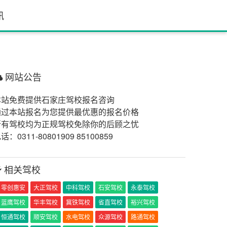
讯
网站公告
本站免费提供石家庄驾校报名咨询
通过本站报名为您提供最优惠的报名价格
所有驾校均为正规驾校免除你的后顾之忧
话：0311-80801909 85100859
相关驾校
零创惠安
大正驾校
中科驾校
石安驾校
永泰驾校
蓝鹰驾校
华丰驾校
冀铁驾校
省直驾校
裕兴驾校
恒通驾校
顺安驾校
水电驾校
众源驾校
路通驾校