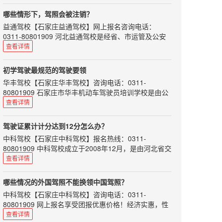
师资力量雄厚，配备专用考试场及其车辆、候考室和全
差价
套考试科目。
也许确实会有这样的情况：部分驾校的场地较便宜、或
哪些情形下，驾照会被注销？
是驾校部分让利，从而使其驾考价格低于当地平均水平
驾校、教练之于学车的学员，教练则显得格外重要。一
益通驾校
【
石家庄益通驾校
】网上报名咨询电话：
几百块，但是这种上千块的报价落差可能会存在猫腻
个好的教练不仅能让我们学习到考试技巧，还能在他的
0311-80801909 河北益通驾校是经省、市运管及公安
身上学习到正确的驾驶心得。教练水平高低，可以决定
所以，学车的话，看驾校的报价，更需要的看的是总
交通部门正式批准的培训与考场为一体的标准化驾校。
查看详情
学员技术掌握及拿照速度，所以说选对教练很重要!
价。
师资力量雄厚，配备专用考试场及其车辆、候考室和全
这里先列举一些靠谱的好教练的标准：对待学员耐心细
可能你是第一次报名，你身...
套考试科目。
心有责任感；学员难免犯错，对待学员不大吼大叫变相
初学驾驶最规范的驾驶要领
羞辱；不会向学员收取“好处”；不势力，对每位学员一
机动车驾驶人具有下列情形之一的，车辆管理所应当注
华丰驾校
【
石家庄华丰驾校
】咨询电话：0311-
视同仁；诙谐幽默…
销其机动车驾驶证：
80801909 石家庄市华丰机动车驾驶员培训学校是由公
如何挑选好教练，可谓是困扰广大学员的重要难题了，
一、死亡的；
安、交通部门批准的一类驾校，拥有多年办学经验及雄
查看详情
好教练就如好对...
二、身体条件不适合驾驶机动车的；
厚的师资力量和先进的教学设备。
三、提出注销申请的；
本文给初学驾驶的朋友介绍一些最规范的驾驶要领，希
驾驶证累计计分达到12分怎么办？
四、丧失民事行为能力，监护人提出注销申请的；
望对大家有所帮助！
中科驾校
【
石家庄中科驾校
】报名热线：0311-
五、超过机动车驾驶证有效期一年以上未换证的；
［离合器踏板］ 将左脚掌置于踏板中央，踩时一下踩到
80801909 中科驾校成立于2008年12月，是由河北省交
底，抬时自然将膝盖上抬。脚跟一般离开地板，主要以
六、年龄在60周岁以上，在一个记分周期结束后一年内
通管理局指定的驾驶人训练考试场，本着“让每一位学
查看详情
脚腕和小腿来完成，不许以脚跟为轴。
未提交身体条件证明的；或者持有大型客车、牵引车、
员都满意”的办学宗旨，本校具有雄厚的师资，庞大的
城市公交车、中型客车、大型货车、无轨电车、有轨电
［加速踏板］ 将右脚跟置于地面，稍向右正对踏板。以
规模，规范的培训，合理的价位，全力为每位学员提供
车准驾车型，在两个记分周期结束后一年内未提交身体
哪些情况的外国驾照不能换领中国驾照？
右脚跟为支点脚掌轻轻用力踩踏（平稳地踩下和抬
尽善尽美热情周到的全方位服务。
条件证明；或者持...
起）。
中科驾校
【
石家庄中科驾校
】咨询电话：0311-
道路交通安全违法行为累计记分周期为12个月，满分为
［制动器踏板］ 将右脚掌置于制动踏板中央，逐渐用力
80801909 网上报名享受团报优惠价格！经济实惠，性
12分，从机动车驾驶证初次领取之日起计算。如果驾驶
踩（平稳地），仍以右脚跟为轴。（不可以看，必须条
价比超高！
查看详情
证累计计分达到12份该怎么办呢？
件反射式地迅速操作。）