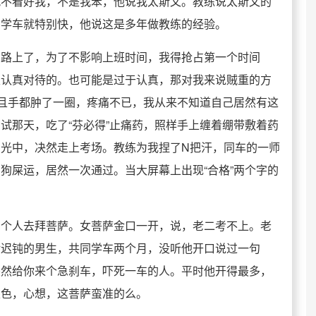
就不看好我，不是我笨，他说我太斯文。教练说太斯文的
，学车就特别快，他说这是多年做教练的经验。
的路上了，为了不影响上班时间，我得抢占第一个时间
很认真对待的。也可能是过于认真，那对我来说贼重的方
，且手都肿了一圈，疼痛不已，我从来不知道自己居然有这
试那天，吃了“芬必得”止痛药，照样手上缠着绷带敷着药
光中，决然走上考场。教练为我捏了N把汗，同车的一师
狗屎运，居然一次通过。当大屏幕上出现“合格”两个字的
四个人去拜菩萨。女菩萨金口一开，说，老二考不上。老
般迟钝的男生，共同学车两个月，没听他开口说过一句
突然给你来个急刹车，吓死一车的人。平时他开得最多，
眼色，心想，这菩萨蛮准的么。