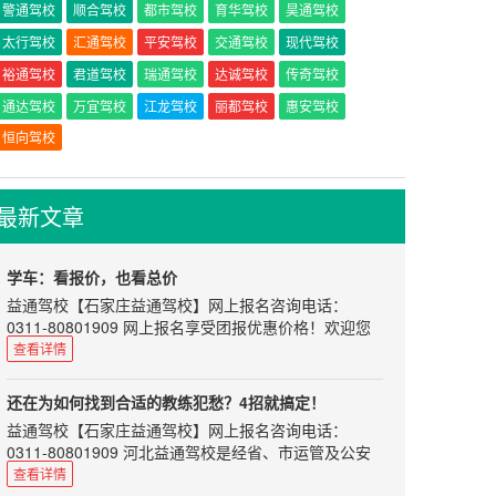
警通驾校
顺合驾校
都市驾校
育华驾校
昊通驾校
太行驾校
汇通驾校
平安驾校
交通驾校
现代驾校
裕通驾校
君道驾校
瑞通驾校
达诚驾校
传奇驾校
通达驾校
万宜驾校
江龙驾校
丽都驾校
惠安驾校
恒向驾校
最新文章
学车：看报价，也看总价
益通驾校
【
石家庄益通驾校
】网上报名咨询电话：
0311-80801909 网上报名享受团报优惠价格！欢迎您
来河北益通驾校学车！训练场地教学科目齐全，统一按
查看详情
考试中心考试标准设置。
部分地区存在这样的现象：可能当地的平均费用是
还在为如何找到合适的教练犯愁？4招就搞定！
5000，但是有的驾校报价却在4000左右徘徊。撇开其
益通驾校
【
石家庄益通驾校
】网上报名咨询电话：
所在驾校可能比较偏，场地、人工成本比较低外，有没
0311-80801909 河北益通驾校是经省、市运管及公安
有可能存在恶意竞争的情况。即：为了先圈学员进来，
交通部门正式批准的培训与考场为一体的标准化驾校。
查看详情
然后再以“接送费”、“插队费”等各种名目来征收其中的