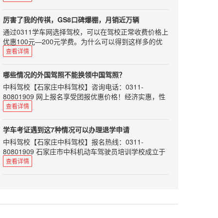
师资力量雄厚，配备专用考试场及其车辆、候考室和全
平均速度基本保持在60km/h左右，没有经过拥堵路
到驾驶证，不要犯同样的错误，走弯路！
请珍惜那些愿意还挥汗如雨为学员当教练的人吧！那么
套考试科目。刚开始学车，许多同学都会问，要怎么样
段。 在第一段续航测试的过程中，暖风并非全程开启，
今年的教练到底难在哪里呢，听小编来给你分析分析：
厉害了我的传祺，GS8口碑爆棚，月销近万辆
和教练搞好关系呢？实际上和教练有良好的沟通，不仅
属于间歇使用，温暖了就关上，冷了就打开。全程所用
1学员对自学直考存在误读去年，关于驾考的改革《意
通过0311学车网选择驾校，可以在驾校正常收费价格上
能使你的学车路愉快而充实，而且说不定还能和这位良
时间约为50分钟（期间有停车等待交通信号灯的时
见》出台后，推出了以自学直考为主的驾考改革措施。
优惠100元—200元学费。为什么可以得到这样多的优
师结交成以后生活中的益友。所以初次学车，我们应该
间），暖风使用时间大约在15分钟左右。 到达目的地
这一下子在学员里面炸开了锅，不管是已经报名的学员
惠呢？本网站作为地方性的学车报名行业网站长期与全
查看详情
注意以下几个要点。尊重初见教练员应该穿戴整齐，给
后车辆显示的剩余续航里程为128km，车辆实际行驶的
还是有意向报名的学员，心里都开始小小的盘算起来。
市多家驾校做宣传和招生工作，与石家庄驾校长期建立
教练员留下一个精明干练的印象。而且整齐的着装为你
里程为37.6公里，车辆总里程显示398km。通过计算，
而且关于自学直考，网上媒体众说纷纭，许多媒体片面
起来的稳定合作关系，形成一个组团报名的形式，驾校
加分的同时也表明你足够对教练员尊重。在刚开始学车
车辆行车电脑显示的续航里程减少了51km。车辆实际
哪些情况的外国驾照不能换领中国驾照？
报导可以脱离驾校，自己参加考试；但实际情况是什么
会让利给我们最大的促销价格，所以相比单人普通报名
的过程中说话和行为举止都应该保持礼貌，像对待老师
行驶的里程为37.6km，两者之间相差13.4公里。 随后
中科驾校【石家庄中科驾校】咨询电话：0311-
样呢，大家都不清楚。2居住证改革导致招生难最近，
可以得到更多的优惠。可以说在7座大型SUV里面，传
一样对待你的教练。虽然教练员做的是服务行业，但是
返程也做了续航里程的测试，起点为长阳首创奥特莱
80801909 网上报名享受团报优惠价格！经济实惠，性
全国很多个省份都在积极开展居住证，这本来是件好
祺销量上就已经跟上了丰田汉兰达、福特锐界的脚步，
如果你能做到对教练尊敬，教练会感觉你是一个很不错
斯，终点为朝阳公园南门。返程过程中，车辆同样处于
价比超高！持有国际驾照，能否在中国开车呢？交警部
事，更加规范了。但是这件事情遇到考驾照，却也让我
查看详情
形成三强鼎立的中大型SUV市场格局，成为真正能与合
的年轻人。理解教练员可能在平时的生活中犯一些小小
D挡，我想的是全程都不使用暖风来为大家进行测试，
门表示：持国际驾照在中国开车，仍将被视为无证驾
们汽车教练们有苦说不出。自1月份之后，想要报名学
资抗衡的中国品牌高端SUV。 2016年对于广汽传祺来
的错误，这个时候作为学员应该去了解原因理解你的教
可是在行驶了一半的时候，不争气的苹果手机被冻没电
驶。在中国境内驾驶机动车必须申领中国机动车驾驶
车也要过居住证的槛，限定必须满半年登记才可取得居
说是丰收的一年，品牌总销量超过38万辆，同比大增
学车考证遇到这7种情况可以办理退学申请
练，而不是一味埋怨或者和你的教练对着干。教练员整
了。为了拍摄照片采集素材，所以我将暖风开启，把手
证。“国际驾照并不是驾照，只是驾照的多语言翻译文
住证，让许多人的学车计划搁浅。异地学车这件事情本
96%，远超行业平均增长水平。日前，广汽传祺公布了
中科驾校【石家庄中科驾校】报名热线：0311-
天工作十几个小时，重复性的工作，工作环境又很差，
机放在出风口旁取暖，期间使用暖风大约5分钟左右，
件，也可以说是一个具有多国语言的驾照公证件。”深
来就挺头疼的，现在更是难上加难，很多有意向的学员
最新的销售数据，在刚过去的1月份，广汽传祺销量劲
80801909 石家庄市中科机动车驾驶员培训学校成立于
难免会有一些脾气，这个时候你应该练好自己的车，理
待手机正常开机后我就把暖风关掉了。 由于返程时间较
圳交警介绍，根据联合国陆路交通国际条约，授权相关
也被这道门槛挡在了门外。3教练员从业资格认定被取
增31.4%，其中上市不久的七座SUV传祺GS8表现出
2008年12月，位于石家庄市裕华区方兴路79号，总投
解理解你的教练。想想一下，如果自己的父母这么累，
查看详情
晚，北京市内道路通畅，车辆基本以D挡模式下限制的
的国际组织签发给已经在该国拥有驾照的驾驶员，主要
消还有一件事情，其实是对我们教练的巨大改革，那就
色，单月销量达9418辆，占总销量超2成 不再是单骑走
资1200余万元，是由河北省交通管理局指定的驾驶人训
你会不会还会去一直抱怨他们？信任信任是人与人相处
最高速度75km/h行驶。最后到达朝阳公园时，车辆行
目的是为消除司机在国外驾车时，由于各国对驾照有不
是国家取消机动车驾驶培训教练员从业资格证认定，换
天下的传祺，GS8成为又一主力军 其16.38-25.98万的
练考试场。本校现有教职员工120余人，其中有80多名
的最基本原则。不要总去怀疑教练对你严厉是不是因为
车电脑显示的剩余续航里程为67km，车辆实际行驶了
同要求而遇到的障碍。“我国没有加入联合国道路交通
句话说，这就意味着教练证以后可能变得越来越不值
售价，刚出来的时候很多人都担心传祺GS8能不能做好
富有多年教学与驾驶操作经验的教练员，配备东风雪铁
看你不顺眼、教练是不是故意不给你预约考试、教练是
79.4km，总续航里程减少了112公里，两者之间相差
公约，所以，持有国际驾照在我国并不能开车。”
钱。如果进一步放宽要求，人人皆可做教练，那当初辛
这个自主品牌的排头兵，现在来看，一点都没让我们失
龙教练车、考试车80余辆，考试用微机120余台。 大家
不是偏心，对你严厉是因为严厉你才能更好的学知识，
32.6公里。 后半段测试共计行驶了41.8公里，行车电脑
深圳交警介绍，以下情况不可换领中国驾照：1.新西兰
辛苦苦考来的教练证用来干什么？学员也不够认可你
望。去年10月底上市以来，其11月销量为2505辆，12
在学车过程中，经常会出现部分学员不满意驾校，或者
约不到考试是因为给的名额根本不够，大家都是交一样
减少了61公里，主要原因是使用了暖风5分钟，并且在
黄色版不能换领，该证受限制；2.肯尼亚、阿根廷、泰
呀！看完了上面的三点，是不是即使是个局外人，也能
月销量6505辆，到了今年的1月份直接卖了9418辆。可