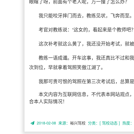
眼瞎了呀，前面有个老人呢，万一撞了怎么办？
我只能咬牙摔门而去，教练见状，飞奔而至
考官对教练说：“这女的，看起来是个教师吧
这次补考就这么黄了，我还没开始考试，就
教练一语成谶。开车这事，我还真比不过和
次到位，早就拿着驾照笑傲江湖了。
我那可贵可恨的驾照在第三次考试后，总算
本文内容为互联网信息，不代表本网站观点
合本人实际情况！
2018-02-08 来源：
裕兴驾校
分类：[ 驾校动态 ]
热度： 