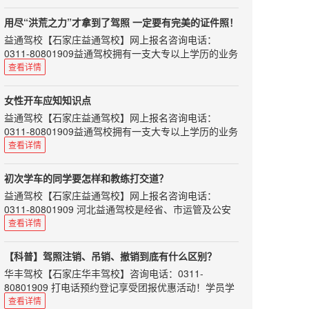
持有国际驾照，能否在中国开车呢？交警部门表示：持
第1步：驾驶员在一个记分周期内累计积分达到12分
［变速杆］ 手用力不要过大；不必特意...
国际驾照在中国开车，仍将被视为无证驾驶。在中国境
的，交管部门就会扣留（记住只是扣留，不是吊销）其
用尽“洪荒之力”才拿到了驾照 一定要有完美的证件照！
内驾驶机动车必须申领中国机动车驾驶证。
机动车驾驶证。
益通驾校
【
石家庄益通驾校
】网上报名咨询电话：
“国际驾照并不是驾照，只是驾照的多语言翻译文件，
第2步：驾驶员应当在15日内到交管部门，参加为期7天
0311-80801909益通驾校拥有一支大专以上学历的业务
也可以说是一个具有多国语言的驾照公证件。”深圳交
的道路交通安全法律、法规和相关知识学习。
人员和星级、优秀教练队伍，将为您提供全面周到的热
查看详情
警介绍，根据联合国陆路交通国际条约，授权相关的国
第3步：进行相关考试，考...
情服务，教学实行单人单车单教练，随约随练。使您轻
际组织签发给已经在该国拥有驾照的驾驶员，主要目的
松学车，享受快乐生活。
是为消除司机在国外驾车时，由于各国对驾照有不同要
女性开车应知知识点
求而遇到的障碍。“我国没有加入联合国道路交通公
好不容易历经艰辛拿到了驾照，
益通驾校
【
石家庄益通驾校
】网上报名咨询电话：
约，所以，持有国际驾照在我国并不能开车。”
要是一打开上面是一张惨不忍睹的照片，
0311-80801909益通驾校拥有一支大专以上学历的业务
深圳交警介绍，以下情况不可换领中国驾照：1.新
想到要一直丑六年，心情是不是很低落呢！
人员和星级、优秀教练队伍，将为您提供全面周到的热
查看详情
西兰黄色版不能...
小编在这里给大家准备了好用的证件照拍摄小秘籍，
情服务，教学实行单人单车单教练，随约随练。使您轻
松学车，享受快乐生活。
来来来，都来学着点！
初次学车的同学要怎样和教练打交道？
很多女性对于开车驾驶知识不了解，遇到问题通常束手
1、准备一张白纸或者白色手绢
益通驾校
【
石家庄益通驾校
】网上报名咨询电话：
无策,面对于驾驶知识不了解这些问题我们又该怎么做
把白纸拿在手上或者把手绢铺在自己的大腿上，
0311-80801909 河北益通驾校是经省、市运管及公安
呢？女性开车又该注意什么？
别怕丢脸，它会在镜头之外默默支持你的拍照大业。
交通部门正式批准的培训与考场为一体的标准化驾校。
查看详情
1、不穿高跟鞋
师资力量雄厚，配备专用考试场及其车辆、候考室和全
如果拍摄过写真的同学一定见过白色的反光板吧，
穿着高跟鞋开车隐藏的车祸是其它鞋子的好几倍，
套考试科目。
他们作用是一样的哦。
【科普】驾照注销、吊销、撤销到底有什么区别？
因为不管是不是紧急刹车，滑脚的机率都会比较高，也
刚开始学车，许多同学都会问，要怎么样和教练搞好关
经过反射的灯光打到脸上会让脸看起来更柔和自然，
有可能扭伤自己的脚。所以建议经常穿高跟鞋的女车
华丰驾校
【
石家庄华丰驾校
】咨询电话：0311-
系呢？实际上和教练有良好的沟通，不仅能使你的学车
主，可以在车上多放一双平底鞋，下车之后再换回高跟
也能让肌肤看起来更明亮自...
80801909 打电话预约登记享受团报优惠活动！学员学
路愉快而充实，而且说不定还能和这位良师结交成以后
鞋，一点也不影响你的美丽，还很安全，何乐而不为
车全程专属客服 星级教练一对一教学！古城东路谈固大
查看详情
生活中的益友。所以初次学车，我们应该注意以下几个
呢。