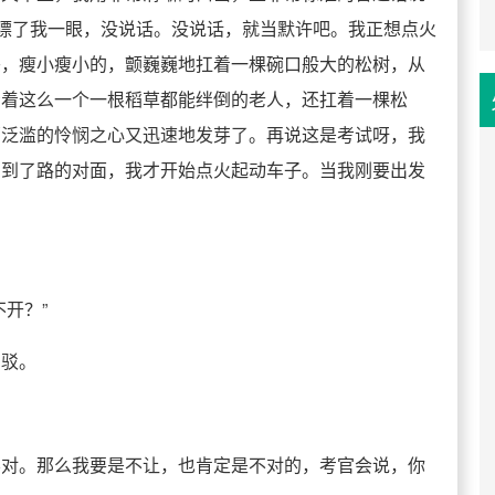
，瞟了我一眼，没说话。没说话，就当默许吧。我正想点火
头，瘦小瘦小的，颤巍巍地扛着一棵碗口般大的松树，从
看着这么一个一根稻草都能绊倒的老人，还扛着一棵松
那泛滥的怜悯之心又迅速地发芽了。再说这是考试呀，我
，到了路的对面，我才开始点火起动车子。当我刚要出发
开？”
反驳。
不对。那么我要是不让，也肯定是不对的，考官会说，你