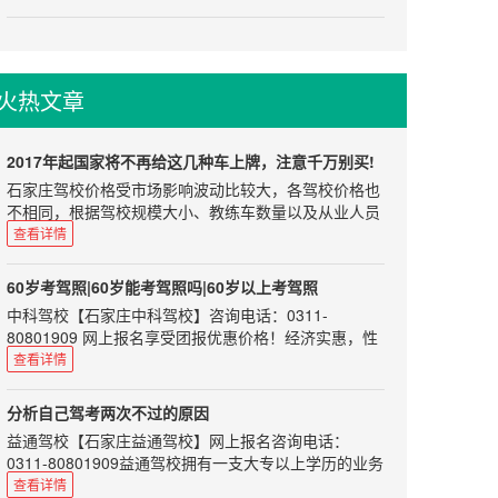
街交口
要点。
2、手套要少用
主编说
尊重
因为开车的时...
有不少刚拿到驾驶证的朋友们， 看到好多网络传言，都
初见教练员应该穿戴整齐，给教练员留下一个精明干练
非常害怕自己的驾驶证突然就无效了。其实，驾照不会
的印象。而且整齐的着装为你加分的同时也表明你足够
火热文章
随便就被吊销的。小编这里给大家介绍一下几个概念。
对教练员尊重。在刚开始学车的过程中说话和行为举止
都应该保持礼貌，像对待老师一样对待你的教练。虽然
驾照的回收状态认为：注销、吊销、撤销、查扣等。
教练员做的是服务行业，但是如果你能...
1驾驶证注销——身体本能丧失
2017年起国家将不再给这几种车上牌，注意千万别买!
驾驶证注销惩罚的意味比较少，一般有七种情况。注销
石家庄驾校价格受市场影响波动比较大，各驾校价格也
后如果条件合适，可以随时再申请驾驶证。
不相同，根据驾校规模大小、教练车数量以及从业人员
1、死亡的
业务水平会有一定浮动，希望准备学车的朋友根据自身
查看详情
2、身体条件不适合驾驶机动车的
情况选择正规驾校，以免在学车过程中遇到不必要的烦
3、提出注销申请的
恼。如果您选择驾校时不知从何处下手可以来电咨询我
60岁考驾照|60岁能考驾照吗|60岁以上考驾照
们，咨询电话：0311-80801909、85100859，报名选
4、丧失民事行为能力，监护人提出注销申请的
中科驾校【石家庄中科驾校】咨询电话：0311-
驾校免费咨询，学车考驾照全程指导！目前大部分的进
5、超过机动车驾驶证有效期一年以上未换证的
80801909 网上报名享受团报优惠价格！经济实惠，性
口车排放标准都是符合国五标准的，可是如果完全放开
6、年龄在60周岁以上，在一...
价比超高！ C1、C2证是可以的。 现在很多60岁的没学
查看详情
进口车的话，可能会有中东(尚还采取欧四标准)和不是
车的人，出行可能遇到各种类似于打不到车、公交车半
很发达地区的进口车进入中国，因此这也不是能完全保
个小时不来，要去的地方公交车根本到不了等等问题，
证的。 自今年的1月1日起，国五标准已经在全国范围
分析自己驾考两次不过的原因
因此需要代步车是一个很要紧的事。 目前根据《机动车
内开始实施了，如果你这时要买车的话，那就千万要小
益通驾校【石家庄益通驾校】网上报名咨询电话：
驾驶证申领和使用规定》第十三条，申请机动车驾驶证
心了，一定不要买错车了! 那国五标准要怎么实施呢?即
0311-80801909益通驾校拥有一支大专以上学历的业务
的人员，应当符合下列规定：1.申请小型汽车、小型自
自今年1月1日起，所以不符合国五排放标准的新车，都
人员和星级、优秀教练队伍，将为您提供全面周到的热
查看详情
动挡汽车、轻便摩托车准驾车型的，应当在18周岁以