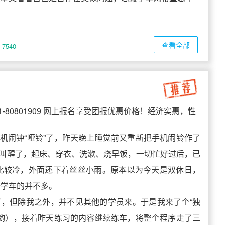
查看全部
7540
1-80801909 网上报名享受团报优惠价格！经济实惠，性
早上手机闹钟“哑铃”了，昨天晚上睡觉前又重新把手机闹铃作了
铃叫醒了，起床、穿衣、洗漱、烧早饭，一切忙好过后，已
比较冷，外面还下着丝丝小雨。原本以为今天是双休日，
去学车的并不多。
，但除我之外，并不见其他的学员来。于是我来了个“独
的哟），接着昨天练习的内容继续练车，将整个程序走了三