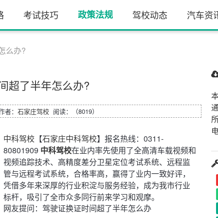
略
考试技巧
政策法规
驾校动态
汽车资
怎么办?
间超了半年怎么办?
1 作者：
石家庄驾校
阅读：（8019）
电
中科驾校
【
石家庄中科驾校
】报名热线：0311-
80801909
中科驾校
在业内率先使用了全高清车载视频和
视频追踪技术、高精度差分卫星定位考试系统、远程监
管与远程考试系统，合格率高，赢得了业内一致好评，
凭借多年来深厚的行业积淀与服务经验，成为我市行业
标杆，吸引了全市众多同行前来学习和观摩。
网友提问：驾驶证换证时间超了半年怎么办