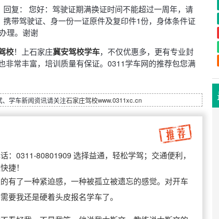
回复： 您好：驾驶证期满换证时间不能超过一周年，请
携带驾驶证、身一份一证原件及复印件1份，身体条件证
队办理。谢谢
驾校
！上石家庄
冀安驾校
学车
，不仅优惠多，更有专业封
非常丰富，培训质量有保证。0311学车网的推荐包您满
试、学车新闻资讯请关注
石家庄驾校
www.0311xc.cn
：0311-80801909 选择益通，轻松学驾；交通便利，
证快捷！
隐的有了一种紧迫感，一种被孤立被遗忘的感觉。对开车
了需要我还是硬着头皮报名学车了。