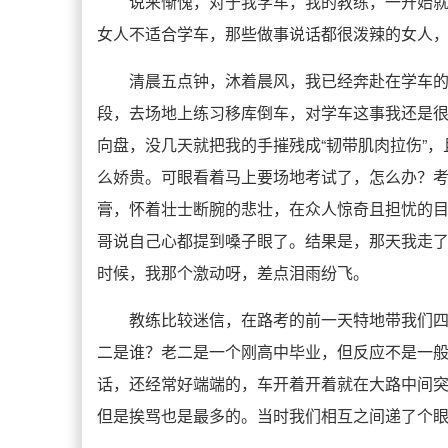
说来惭愧，对于我学车，我的教练，一开始
女人不适合学车，那些做事说话都很泼辣的女人
清晨五点钟，沐着晨风，我已经奔赴在学车
段，去场地上练习移库倒车，对学车这事我还是
向盘，没几天就把我的手摧残成“韧带肌肉拉伤”
么娇贵。可眼看着马上要场地考试了，怎么办？考
膏，怀着壮士断腕的悲壮，在众人惊奇且担忧的目
哥说自己心都提到嗓子眼了。结果是，那天我走了
时候，我那个激动呀，差点泪雨纷飞。
教练比较迷信，在路考的前一天特地带我们
二是谁？老二是一个刚高中毕业，但反应不是一
话，还经常好端端的，车开着开着就在大路中间
但是挨骂也是最多的。当时我们相互之间递了个