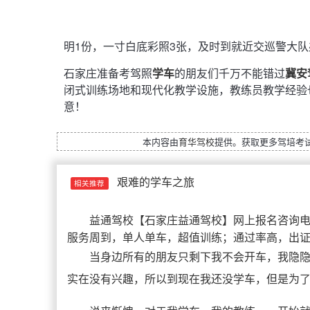
明1份，一寸白底彩照3张，及时到就近交巡警大
石家庄准备考驾照
学车
的朋友们千万不能错过
冀安
闭式训练场地和现代化教学设施，教练员教学经验也
意！
本内容由
育华驾校
提供。获取更多驾培考
艰难的学车之旅
相关推荐
益通驾校
【
石家庄益通驾校
】网上报名咨询电话
服务周到，单人单车，超值训练；通过率高，出
当身边所有的朋友只剩下我不会开车，我隐
实在没有兴趣，所以到现在我还没学车，但是为