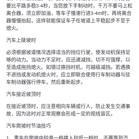
要比平路多稳3-4秒，当您放下手制动时，千万不要马上松
离合器，须立即加油，等车子慢速行进3-4m时，再将离合
器慢慢抬起，这样就能保证车子在坡道上平稳起步不至于
熄火。
汽车上陡坡时
必须根据坡道情况选择适当的挡位行驶，使发动机保持足
够的动力。当动力不足时，应迅速减挡，切不可强撑，以
至造成拖挡熄火。如错过换挡时机，可越级减挡。若遇换
不进挡或发动机熄火时，应立即联合使用行车制动器与驻
车制动器强行停车，然后重新起步。
汽车接近坡顶时
在接近坡顶时，应注意相向车辆或行人，防止发生交通事
故，因为这时对正常观察会形成一定的视线盲区。
汽车爬坡时节油技巧
1、重车在爬坡由较高一档换入较低一档时，不要等到汽