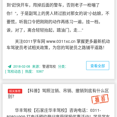
到“赶快开车，甩掉后面的警车，否则老子一枪嘣了
你！”，于是副驾上的男人转过脸对那女的说“小姑娘，不
要慌，听我口令把刚刚的动作再练习一遍，挂一档，
诶，对了，离合轻轻抬起，踏油门，走…”
关注0311学车网 www.0311xc.cn 掌握更多最新机动
车驾驶员考试相关政策，为您的驾驶员之路铺平道路！
查看全部
2018-02-08 来源：
警通驾校
分类：
[ 驾校动态 ]
热度： 5367
【科普】驾照注销、吊销、撤销到底有什么区
相关推荐
别？
华丰驾校
【
石家庄华丰驾校
】咨询电话：0311-
80801909 打电话预约登记享受团报优惠活动！学员学车