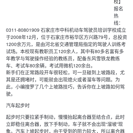
校
】
报名
热
线：
0311-80801909 石家庄市中科机动车驾驶员培训学校成立
于2008年12月，位于石家庄市裕华区方兴路79号，总投资
1200余万元，是由河北省交通管理局指定的驾驶人训练考
试场。本校现有教职员工120余人，其中有80多名富有多
年教学与驾驶操作经验的教练员，配备东风雪铁龙教练
车、考试车80余辆，考试用微机120余台。
新手们在正常路段开车很轻松，可一旦碰到上坡路段，尤
其是还拥堵时，可能就会出现熄火或者溜车等问题。为
此，小编搜罗了几个上坡路技巧，告诉你在上坡路如何驾
驶。
汽车起步时
起步时只要拉紧手制动，慢慢抬起离合器至结合点，此时
立即稳住离合器，放下手制动，车子就不会出现“溜坡”现
象。汽车上坡起步时，由于受到的阻力较大，所以离合器