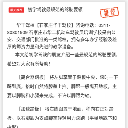
初学驾驶最规范的驾驶要领
相关推荐
华丰驾校
【
石家庄华丰驾校
】咨询电话：0311-
80801909 石家庄市华丰机动车驾驶员培训学校是由公
安、交通部门批准的一类驾校，拥有多年办学经验及雄
厚的师资力量和先进的教学设备。
本文给初学驾驶的朋友介绍一些最规范的驾驶要领，
希望对大家有所帮助！
［离合器踏板］ 将左脚掌置于踏板中央，踩时一下
踩到底，抬时自然将膝盖上抬。脚跟一般离开地板，主
要以脚腕和小腿来完成，不许以脚跟为轴。
［加速踏板］ 将右脚跟置于地面，稍向右正对踏
板。以右脚跟为支点脚掌轻轻用力踩踏（平稳地踩下和
抬起）。