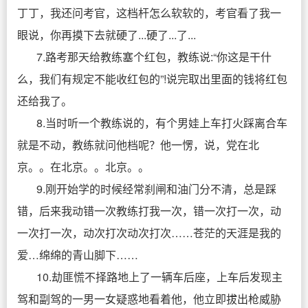
丁丁，我还问考官，这档杆怎么软软的，考官看了我一
眼说，你再摸下去就硬了...硬了...了...
7.路考那天给教练塞个红包，教练说:“你这是干什
么，我们有规定不能收红包的”!说完取出里面的钱将红包
还给我了。
8.当时听一个教练说的，有个男娃上车打火踩离合车
就是不动，教练就问他档呢？他一愣，说，党在北
京。。在北京。。北京。。
9.刚开始学的时候经常刹闸和油门分不清，总是踩
错，后来我动错一次教练打我一次，错一次打一次，动
一次打一次，动次打次动次打次……苍茫的天涯是我的
爱…绵绵的青山脚下……
10.劫匪慌不择路地上了一辆车后座，上车后发现主
驾和副驾的一男一女疑惑地看着他，他立即拔出枪威胁