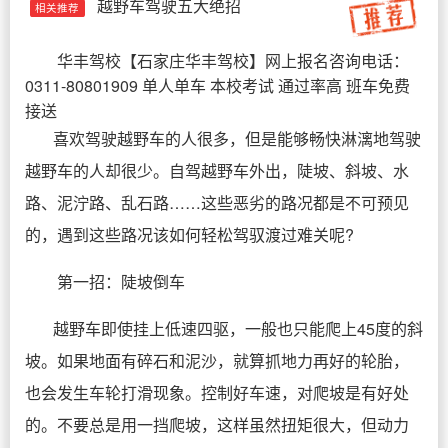
越野车驾驶五大绝招
相关推荐
华丰驾校
【
石家庄华丰驾校
】网上报名咨询电话：
0311-80801909 单人单车 本校考试 通过率高 班车免费
接送
喜欢驾驶越野车的人很多，但是能够畅快淋漓地驾驶
越野车的人却很少。自驾越野车外出，陡坡、斜坡、水
路、泥泞路、乱石路……这些恶劣的路况都是不可预见
的，遇到这些路况该如何轻松驾驭渡过难关呢?
第一招：陡坡倒车
越野车即使挂上低速四驱，一般也只能爬上45度的斜
坡。如果地面有碎石和泥沙，就算抓地力再好的轮胎，
也会发生车轮打滑现象。控制好车速，对爬坡是有好处
的。不要总是用一挡爬坡，这样虽然扭矩很大，但动力