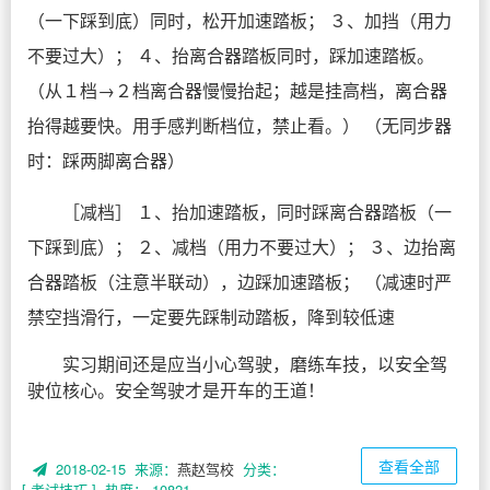
（一下踩到底）同时，松开加速踏板； ３、加挡（用力
不要过大）； ４、抬离合器踏板同时，踩加速踏板。
（从１档→２档离合器慢慢抬起；越是挂高档，离合器
抬得越要快。用手感判断档位，禁止看。） （无同步器
时：踩两脚离合器）
［减档］ １、抬加速踏板，同时踩离合器踏板（一
下踩到底）； ２、减档（用力不要过大）； ３、边抬离
合器踏板（注意半联动），边踩加速踏板； （减速时严
禁空挡滑行，一定要先踩制动踏板，降到较低速
实习期间还是应当小心驾驶，磨练车技，以安全驾
驶位核心。安全驾驶才是开车的王道！
查看全部
2018-02-15 来源：
燕赵驾校
分类：
[ 考试技巧 ]
热度： 10821