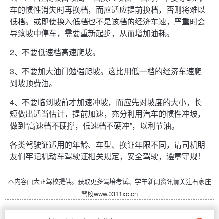
车的惯性消失时再换档，而应适应提前换档，否则将难以
低档。或即使换入低档也不是该档的经济车速，严重时会
导致坡中停车，需要重新起步，从而增加油耗。
2、不要低速档高速爬坡。
3、不要加大油门勉强爬坡。这比用低一档的经济车速爬
到坡顶费油。
4、不要临到坡前才加速冲坡，而应先对坡度的大小，长
短做出适当估计，提前加速，充分利用汽车的惯性冲坡，
做到“高速档不硬撑，低速档不硬冲”，以利节油。
各类驾驶证适用的年龄、车型、换证年限不同，请司机朋
友们牢记机动车驾驶证相关规定，安全驾驶，遵章守规！
本内容由
大正驾校
提供。获取更多驾培考试、学车新闻资讯请关注
石家庄
驾校
www.0311xc.cn