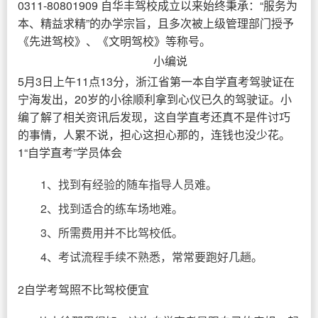
0311-80801909 自华丰驾校成立以来始终秉承：“服务为
本、精益求精”的办学宗旨，且多次被上级管理部门授予
《先进驾校》、《文明驾校》等称号。
小编说
5月3日上午11点13分，浙江省第一本自学直考驾驶证在
宁海发出，20岁的小徐顺利拿到心仪已久的驾驶证。小
编了解了相关资讯后发现，这自学直考还真不是件讨巧
的事情，人累不说，担心这担心那的，连钱也没少花。
1“自学直考”学员体会
1、找到有经验的随车指导人员难。
2、找到适合的练车场地难。
3、所需费用并不比驾校低。
4、考试流程手续不熟悉，常常要跑好几趟。
2自学考驾照不比驾校便宜