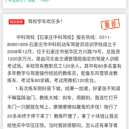
驾校学车欢乐多！
相关推荐
中科驾校
【
石家庄中科驾校
】报名热线：0311-
80801909 石家庄市中科机动车驾驶员培训学校成立于
2008年12月，位于石家庄市裕华区方兴路79号，总投资
1200余万元，是由河北省交通管理局指定的驾驶人训练
考试场。本校现有教职员工120余人，其中有80多名富有
多年教学与驾驶操作经验的教练员，配备东风雪铁龙教
练车、考试车80余辆，考试用微机120余台。
1.有次练车刚好是下坡，结果一加速，好紧张不知道
干嘛猛踩油门，教练大喊：刹车，用脚刹，我连忙打开
车门一只脚放在地上，摩擦摩擦似魔鬼的步伐！拖行了
20多米终于停下来了！教练吓傻了，拿了十块钱让我去
给他买中华压压惊。当时我就很郁闷，怎么还有拿牙膏