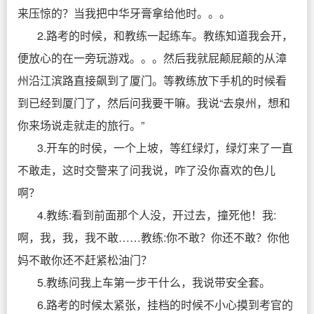
来压惊的？当我把中华牙膏拿给他时。。。
2.路考的时候，和教练一起练车。教练知道我会开，
便放心的在一旁玩游戏。。。然后我就屁颠屁颠的从漳
州沿江滨路直接飙到了厦门。等教练放下手机的时候看
到已经到厦门了，然后问我要干嘛。我说“去泉州，想和
你来场说走就走的旅行。”
3.开车的时侯，一个上坡，等红绿灯，绿灯来了一直
不敢走，这时交警来了问我说，咋了没你喜欢的色儿
啊？
4.教练:看到前面那个人没，开过去，撞死他！我:
啊，我，我，我不敢……教练:你不敢？你还不敢？你他
妈不敢你还不赶紧松油门？
5.教练问我上车第一步干什么，我说带安全套。
6.路考的时候太紧张，挂档的时候不小心摸到考官的