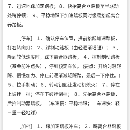
７、迅速地踩加速踏板；８、快抬离合器踏板至半联动
处稍停顿； ９、平稳地踩下加速踏板同时缓缓抬起离合
器踏板。
［停车］ １、确认停车位置，提前抬起加速踏板，
打右转向灯； ２、踩制动踏板（由轻逐渐增强）； ３、
降到较低速度时，踩下离合器踏板； ４、控制制动踏板
（避免前冲点头），停到预定车位。 (要点：开始时轻轻
踩、慢慢加力、停止前逐渐减轻踩踏，最后一下停住。)
５、拉手制动；６、转动钥匙让发动机熄火； ７、停在
上坡挂一挡；停在下破挂倒档； ８、先抬离合器踏板，
后抬制动器踏板。 （车速慢：平稳地踩； 车速快：轻
－重－轻地踩）
［加档］ １、踩加速踏板冲车； ２、踩离合器踏板