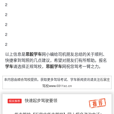
2
2
2
2
2
以上信息是
思毅学车
网小编给司机朋友总结的关于顺利、
快捷拿到驾照的几点建议，希望对朋友们有所帮助。报名
学车
请选择正规驾校，
思毅学车
网祝您驾考一臂之力。
本内容由
顺合驾校
提供。获取更多驾培考试、学车新闻资讯请关注
石家庄
驾校
www.0311xc.cn
快速起步驾驶要领
相关推荐