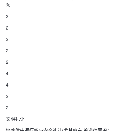
领
2
2
2
2
2
4
4
2
2
文明礼让
培养优先通行权与安全礼让(尤其校车)的道德意识；