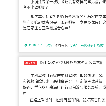
小编还是第一次听说还会有这样的罕见病，
考不出驾照呢？
想学车更便宜？想以低价格报名？石家庄学车
学车网掀起优惠风暴，现在报名，享更多优惠！这个季节
是石家庄省直驾校最合心意！
2018-02-10 来源：
名都驾校
分类：[ 驾校动态 ]
热度： 
路上驾驶 碰到8种危险车型要远离它们
相关推荐
中科驾校
【
石家庄中科驾校
】报名热线：031
和视频追踪技术、高精度差分卫星定位考试系统
好评，凭借多年来深厚的行业积淀与服务经验，
摩。
在路上驾驶时，碰到有些车辆，最好离它们远