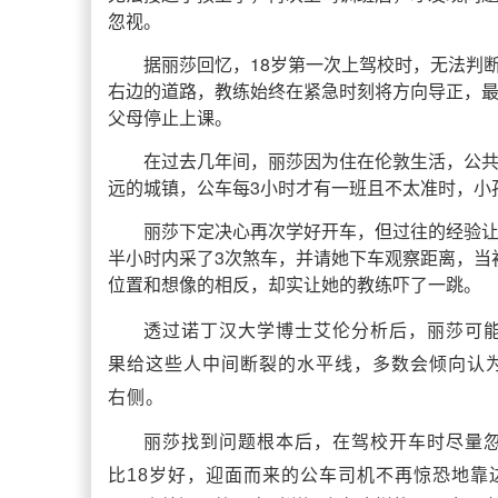
忽视。
据丽莎回忆，18岁第一次上驾校时，无法判
右边的道路，教练始终在紧急时刻将方向导正，
父母停止上课。
在过去几年间，丽莎因为住在伦敦生活，公
远的城镇，公车每3小时才有一班且不太准时，小
丽莎下定决心再次学好开车，但过往的经验
半小时内采了3次煞车，并请她下车观察距离，当
位置和想像的相反，却实让她的教练吓了一跳。
透过诺丁汉大学博士艾伦分析后，丽莎可能
果给这些人中间断裂的水平线，多数会倾向认
右侧。
丽莎找到问题根本后，在驾校开车时尽量
比18岁好，迎面而来的公车司机不再惊恐地靠