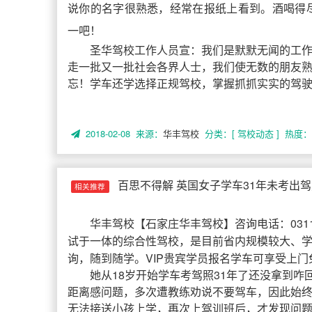
说你的名字很熟悉，经常在报纸上看到。酒喝得
一吧！
圣华驾校工作人员宣：我们是默默无闻的工
走一批又一批社会各界人士，我们使无数的朋友
忘！学车还学选择正规驾校，掌握抓抓实实的驾
2018-02-08 来源：
华丰驾校
分类：[ 驾校动态 ]
热度： 
百思不得解 英国女子学车31年未考出驾
相关推荐
华丰驾校
【
石家庄华丰驾校
】咨询电话：031
试于一体的综合性驾校，是目前省内规模较大、
询，随到随学。VIP贵宾学员报名学车可享受上门
她从18岁开始学车考驾照31年了还没拿到咋
距离感问题，多次遭教练劝说不要驾车，因此始
无法接送小孩上学，再次上驾训班后，才发现问