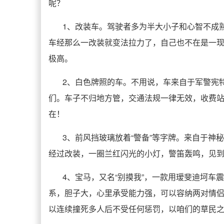
呢？
1、改装车。驾驶者多为半大小子和心智不成
车经那么一改装就变法拉力了，自己也不在是一
极高。
2、白色牌照的车。不用说，车来自于军警宪
们。车子不归地方管，交通法规一律无效，收费
在！
3、前风挡玻璃放着“警备”等字牌。来自于神
经过改装，一圈兰红闪光的小灯，警笛轰鸣，见
4、宝马，又名“别摸我”，一款用瑷斐迪坷车
系，胆子大，心里承受能力强，可以容纳两对情
以连续撞死多人后不受任何惩罚，以咱们的草民