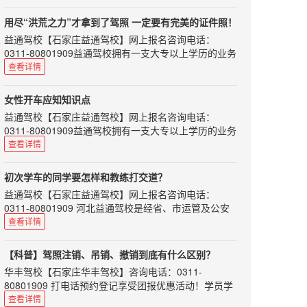
持有国际驾照，能否在中国开车呢？交警部门表示：持
第1步：驾驶员在一个记分周期内累计积分达到12分
［变速杆］ 手用力不要过大；不必特意...
国际驾照在中国开车，仍将被视为无证驾驶。在中国境
的，交管部门就会扣留（记住只是扣留，不是吊销）其
用尽“洪荒之力”才拿到了驾照 一定要有完美的证件照！
内驾驶机动车必须申领中国机动车驾驶证。
机动车驾驶证。
益通驾校
【
石家庄益通驾校
】网上报名咨询电话：
“国际驾照并不是驾照，只是驾照的多语言翻译文件，
第2步：驾驶员应当在15日内到交管部门，参加为期7天
0311-80801909益通驾校拥有一支大专以上学历的业务
也可以说是一个具有多国语言的驾照公证件。”深圳交
的道路交通安全法律、法规和相关知识学习。
人员和星级、优秀教练队伍，将为您提供全面周到的热
查看详情
警介绍，根据联合国陆路交通国际条约，授权相关的国
第3步：进行相关考试，考...
情服务，教学实行单人单车单教练，随约随练。使您轻
际组织签发给已经在该国拥有驾照的驾驶员，主要目的
松学车，享受快乐生活。
是为消除司机在国外驾车时，由于各国对驾照有不同要
女性开车应知知识点
求而遇到的障碍。“我国没有加入联合国道路交通公
好不容易历经艰辛拿到了驾照，
益通驾校
【
石家庄益通驾校
】网上报名咨询电话：
约，所以，持有国际驾照在我国并不能开车。”
要是一打开上面是一张惨不忍睹的照片，
0311-80801909益通驾校拥有一支大专以上学历的业务
深圳交警介绍，以下情况不可换领中国驾照：1.新
想到要一直丑六年，心情是不是很低落呢！
人员和星级、优秀教练队伍，将为您提供全面周到的热
查看详情
西兰黄色版不能...
小编在这里给大家准备了好用的证件照拍摄小秘籍，
情服务，教学实行单人单车单教练，随约随练。使您轻
松学车，享受快乐生活。
来来来，都来学着点！
初次学车的同学要怎样和教练打交道？
很多女性对于开车驾驶知识不了解，遇到问题通常束手
1、准备一张白纸或者白色手绢
益通驾校
【
石家庄益通驾校
】网上报名咨询电话：
无策,面对于驾驶知识不了解这些问题我们又该怎么做
把白纸拿在手上或者把手绢铺在自己的大腿上，
0311-80801909 河北益通驾校是经省、市运管及公安
呢？女性开车又该注意什么？
别怕丢脸，它会在镜头之外默默支持你的拍照大业。
交通部门正式批准的培训与考场为一体的标准化驾校。
查看详情
1、不穿高跟鞋
师资力量雄厚，配备专用考试场及其车辆、候考室和全
如果拍摄过写真的同学一定见过白色的反光板吧，
穿着高跟鞋开车隐藏的车祸是其它鞋子的好几倍，
套考试科目。
他们作用是一样的哦。
【科普】驾照注销、吊销、撤销到底有什么区别？
因为不管是不是紧急刹车，滑脚的机率都会比较高，也
刚开始学车，许多同学都会问，要怎么样和教练搞好关
经过反射的灯光打到脸上会让脸看起来更柔和自然，
有可能扭伤自己的脚。所以建议经常穿高跟鞋的女车
华丰驾校
【
石家庄华丰驾校
】咨询电话：0311-
系呢？实际上和教练有良好的沟通，不仅能使你的学车
主，可以在车上多放一双平底鞋，下车之后再换回高跟
也能让肌肤看起来更明亮自...
80801909 打电话预约登记享受团报优惠活动！学员学
路愉快而充实，而且说不定还能和这位良师结交成以后
鞋，一点也不影响你的美丽，还很安全，何乐而不为
车全程专属客服 星级教练一对一教学！古城东路谈固大
查看详情
生活中的益友。所以初次学车，我们应该注意以下几个
呢。