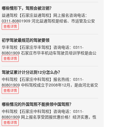
师资力量雄厚，配备专用考试场及其车辆、候考室和全
差价
套考试科目。
也许确实会有这样的情况：部分驾校的场地较便宜、或
哪些情形下，驾照会被注销？
是驾校部分让利，从而使其驾考价格低于当地平均水平
驾校、教练之于学车的学员，教练则显得格外重要。一
益通驾校
【
石家庄益通驾校
】网上报名咨询电话：
几百块，但是这种上千块的报价落差可能会存在猫腻
个好的教练不仅能让我们学习到考试技巧，还能在他的
0311-80801909 河北益通驾校是经省、市运管及公安
身上学习到正确的驾驶心得。教练水平高低，可以决定
所以，学车的话，看驾校的报价，更需要的看的是总
交通部门正式批准的培训与考场为一体的标准化驾校。
查看详情
学员技术掌握及拿照速度，所以说选对教练很重要!
价。
师资力量雄厚，配备专用考试场及其车辆、候考室和全
这里先列举一些靠谱的好教练的标准：对待学员耐心细
可能你是第一次报名，你身...
套考试科目。
心有责任感；学员难免犯错，对待学员不大吼大叫变相
初学驾驶最规范的驾驶要领
羞辱；不会向学员收取“好处”；不势力，对每位学员一
机动车驾驶人具有下列情形之一的，车辆管理所应当注
华丰驾校
【
石家庄华丰驾校
】咨询电话：0311-
视同仁；诙谐幽默…
销其机动车驾驶证：
80801909 石家庄市华丰机动车驾驶员培训学校是由公
如何挑选好教练，可谓是困扰广大学员的重要难题了，
一、死亡的；
安、交通部门批准的一类驾校，拥有多年办学经验及雄
查看详情
好教练就如好对...
二、身体条件不适合驾驶机动车的；
厚的师资力量和先进的教学设备。
三、提出注销申请的；
本文给初学驾驶的朋友介绍一些最规范的驾驶要领，希
驾驶证累计计分达到12分怎么办？
四、丧失民事行为能力，监护人提出注销申请的；
望对大家有所帮助！
中科驾校
【
石家庄中科驾校
】报名热线：0311-
五、超过机动车驾驶证有效期一年以上未换证的；
［离合器踏板］ 将左脚掌置于踏板中央，踩时一下踩到
80801909 中科驾校成立于2008年12月，是由河北省交
底，抬时自然将膝盖上抬。脚跟一般离开地板，主要以
六、年龄在60周岁以上，在一个记分周期结束后一年内
通管理局指定的驾驶人训练考试场，本着“让每一位学
查看详情
脚腕和小腿来完成，不许以脚跟为轴。
未提交身体条件证明的；或者持有大型客车、牵引车、
员都满意”的办学宗旨，本校具有雄厚的师资，庞大的
城市公交车、中型客车、大型货车、无轨电车、有轨电
［加速踏板］ 将右脚跟置于地面，稍向右正对踏板。以
规模，规范的培训，合理的价位，全力为每位学员提供
车准驾车型，在两个记分周期结束后一年内未提交身体
哪些情况的外国驾照不能换领中国驾照？
右脚跟为支点脚掌轻轻用力踩踏（平稳地踩下和抬
尽善尽美热情周到的全方位服务。
条件证明；或者持...
起）。
中科驾校
【
石家庄中科驾校
】咨询电话：0311-
道路交通安全违法行为累计记分周期为12个月，满分为
［制动器踏板］ 将右脚掌置于制动踏板中央，逐渐用力
80801909 网上报名享受团报优惠价格！经济实惠，性
12分，从机动车驾驶证初次领取之日起计算。如果驾驶
踩（平稳地），仍以右脚跟为轴。（不可以看，必须条
价比超高！
查看详情
证累计计分达到12份该怎么办呢？
件反射式地迅速操作。）