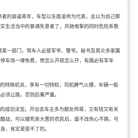
熟者的装逼青年，车型以东南凌帅为代表，总以为自己那
现实生活当中的普通失意者了，风驰电掣的同时危险系数
特某一部门，驾车人必是军爷、警爷。秘书及其众多家属
站停车场一律免费，想怎么开就怎么开，有路必有军车
秘的特殊机关，享有一切特权，司机脾气火爆，车辆一般
到必须让路，否则后果严重。
震的成功法宝。开出去车主多为靓女帅哥，又有钱又有关
侣酣战，可以撞死卖大葱的农民后，面不改色心不跳，可
之身，肯定是受不了的。