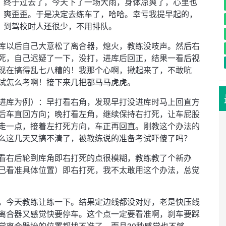
终于过去了，今天下了一场大雨，身体凉爽了，心里也
爽歪歪。于是决定去练车了，哈哈。幸亏我提早起的，
到驾校时人还很少，不用排队。
库以后自己大意松了离合器，熄火，教练没吱声。然后右
死，自己迟疑了一下，没打，进库后回正，结果一看后视
现在搞得乱七八糟的！我那个心啊，揪起来了，不敢吭
试怎么考啊！接下来几把都马马虎虎。
进库为例）：早打看右角，发现早打没进库时马上回直方
后车直回方向；晚打看左角，继续保持右打死，让车屁股
走一点，接着左打死方向，车正再回直。刚教这个办法的
么这几天又搞不清了，被教练说的准备考试吓傻了吗？
看右后轮到库角即右打死的点很模糊，教练教了个新办
己看准具体位置）即右打死，我不太敢用这个办法，总觉
，今天教练让练一下。结果定边线都没对好，老是快压线
离合器又感觉快要停车。这个点一定要看准啊，刹车要踩
觉离合器抬的位置都找不准了，而且30秒感觉也不够。