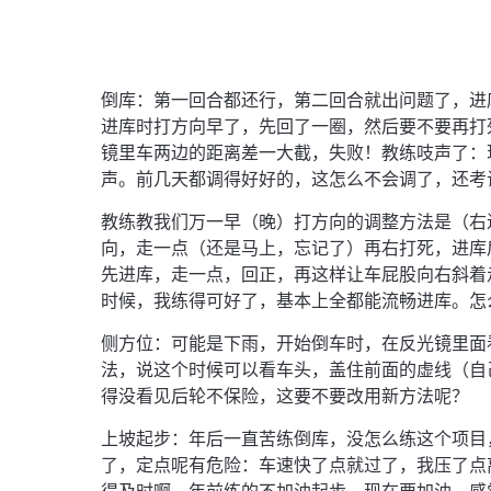
倒库：第一回合都还行，第二回合就出问题了，进
进库时打方向早了，先回了一圈，然后要不要再打
镜里车两边的距离差一大截，失败！教练吱声了：
声。前几天都调得好好的，这怎么不会调了，还考
教练教我们万一早（晚）打方向的调整方法是（右
向，走一点（还是马上，忘记了）再右打死，进库
先进库，走一点，回正，再这样让车屁股向右斜着
时候，我练得可好了，基本上全都能流畅进库。怎
侧方位：可能是下雨，开始倒车时，在反光镜里面
法，说这个时候可以看车头，盖住前面的虚线（自
得没看见后轮不保险，这要不要改用新方法呢？
上坡起步：年后一直苦练倒库，没怎么练这个项目
了，定点呢有危险：车速快了点就过了，我压了点
得及时啊。年前练的不加油起步，现在要加油，感