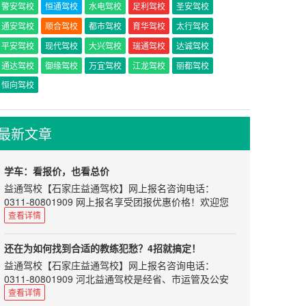
警安驾校
恒通驾校
水电驾校
足利驾校
圣安驾校
通安驾校
顺合驾校
都市驾校
育华驾校
太行驾校
平安驾校
现代驾校
大兴驾校
瑞通驾校
达诚驾校
通达驾校
御缘驾校
万宜驾校
江龙驾校
丽都驾校
恒向驾校
最新文章
学车：看报价，也看总价
益通驾校
【
石家庄益通驾校
】网上报名咨询电话：
0311-80801909 网上报名享受团报优惠价格！欢迎您
来河北益通驾校学车！训练场地教学科目齐全，统一按
查看详情
考试中心考试标准设置。
部分地区存在这样的现象：可能当地的平均费用是
还在为如何找到合适的教练犯愁？4招就搞定！
5000，但是有的驾校报价却在4000左右徘徊。撇开其
益通驾校
【
石家庄益通驾校
】网上报名咨询电话：
所在驾校可能比较偏，场地、人工成本比较低外，有没
0311-80801909 河北益通驾校是经省、市运管及公安
有可能存在恶意竞争的情况。即：为了先圈学员进来，
交通部门正式批准的培训与考场为一体的标准化驾校。
查看详情
然后再以“接送费”、“插队费”等各种名目来征收其中的