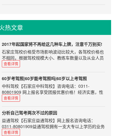
街交口
要点。
2、手套要少用
主编说
尊重
因为开车的时...
有不少刚拿到驾驶证的朋友们， 看到好多网络传言，都
初见教练员应该穿戴整齐，给教练员留下一个精明干练
非常害怕自己的驾驶证突然就无效了。其实，驾照不会
的印象。而且整齐的着装为你加分的同时也表明你足够
火热文章
随便就被吊销的。小编这里给大家介绍一下几个概念。
对教练员尊重。在刚开始学车的过程中说话和行为举止
都应该保持礼貌，像对待老师一样对待你的教练。虽然
驾照的回收状态认为：注销、吊销、撤销、查扣等。
教练员做的是服务行业，但是如果你能...
1驾驶证注销——身体本能丧失
2017年起国家将不再给这几种车上牌，注意千万别买!
驾驶证注销惩罚的意味比较少，一般有七种情况。注销
石家庄驾校价格受市场影响波动比较大，各驾校价格也
后如果条件合适，可以随时再申请驾驶证。
不相同，根据驾校规模大小、教练车数量以及从业人员
1、死亡的
业务水平会有一定浮动，希望准备学车的朋友根据自身
查看详情
2、身体条件不适合驾驶机动车的
情况选择正规驾校，以免在学车过程中遇到不必要的烦
3、提出注销申请的
恼。如果您选择驾校时不知从何处下手可以来电咨询我
60岁考驾照|60岁能考驾照吗|60岁以上考驾照
们，咨询电话：0311-80801909、85100859，报名选
4、丧失民事行为能力，监护人提出注销申请的
中科驾校【石家庄中科驾校】咨询电话：0311-
驾校免费咨询，学车考驾照全程指导！目前大部分的进
5、超过机动车驾驶证有效期一年以上未换证的
80801909 网上报名享受团报优惠价格！经济实惠，性
口车排放标准都是符合国五标准的，可是如果完全放开
6、年龄在60周岁以上，在一...
价比超高！ C1、C2证是可以的。 现在很多60岁的没学
查看详情
进口车的话，可能会有中东(尚还采取欧四标准)和不是
车的人，出行可能遇到各种类似于打不到车、公交车半
很发达地区的进口车进入中国，因此这也不是能完全保
个小时不来，要去的地方公交车根本到不了等等问题，
证的。 自今年的1月1日起，国五标准已经在全国范围
分析自己驾考两次不过的原因
因此需要代步车是一个很要紧的事。 目前根据《机动车
内开始实施了，如果你这时要买车的话，那就千万要小
益通驾校【石家庄益通驾校】网上报名咨询电话：
驾驶证申领和使用规定》第十三条，申请机动车驾驶证
心了，一定不要买错车了! 那国五标准要怎么实施呢?即
0311-80801909益通驾校拥有一支大专以上学历的业务
的人员，应当符合下列规定：1.申请小型汽车、小型自
自今年1月1日起，所以不符合国五排放标准的新车，都
人员和星级、优秀教练队伍，将为您提供全面周到的热
查看详情
动挡汽车、轻便摩托车准驾车型的，应当在18周岁以