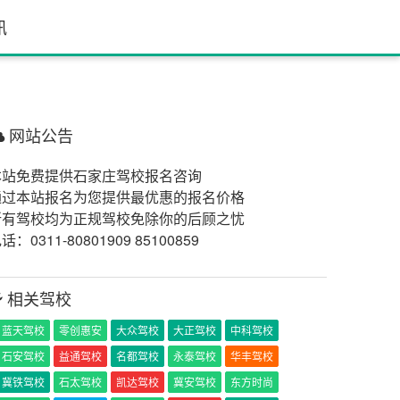
讯
网站公告
本站免费提供石家庄驾校报名咨询
通过本站报名为您提供最优惠的报名价格
所有驾校均为正规驾校免除你的后顾之忧
话：0311-80801909 85100859
相关驾校
蓝天驾校
零创惠安
大众驾校
大正驾校
中科驾校
石安驾校
益通驾校
名都驾校
永泰驾校
华丰驾校
冀铁驾校
石太驾校
凯达驾校
冀安驾校
东方时尚