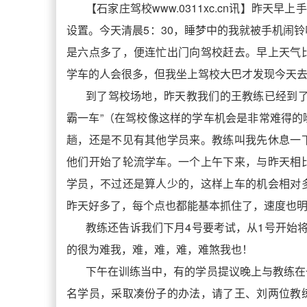
【石家庄驾校www.0311xc.cn讯】昨天
设置。今天清晨5：30，睡梦中的我就被手机闹
是六点多了，便连忙出门向驾校赶去。早上天气
学车的人会很多，但我坐上驾校大巴才发现今天
到了驾校场地，昨天教我们的王教练已经到了
霸一车”（在驾校像这样的学车机会是非常难得
趟，还是不见有其他学员来。教练叫我先休息一
他们开始了轮流学车。一个上午下来，与昨天相
学员，不过还是算人少的，这样上车的机会相对
昨天好多了，每个点也都能基本抓住了，速度也
教练还告诉我们下月4号要考试，从1号开始
的很为难我，难，难，难，难煞我也！
下午在训练当中，有的学员提议晚上与教练在
名学员，采取凑份子的办法，请了王、刘两位教