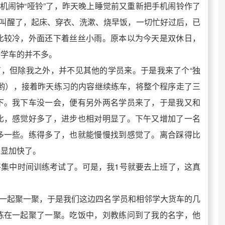
早上手机闹钟“哑铃”了，昨天晚上睡觉前又重新把手机闹铃作了
铃叫醒了，起床、穿衣、洗漱、烧早饭，一切忙好过后，已
比较冷，外面还下着丝丝小雨。原本以为今天是双休日，
去学车的并不多。
，但除我之外，并不见其他的学员来。于是我来了个“独
的哟），接着昨天练习的内容继续练车，将整个程序走了三
下。我下车没一会，便有另外两名学员来了，于是我又和
比，感觉好多了，进步也相对明显了。下午又增加了一名
多一些。练得多了，也就能慢慢找到感觉了。离合踩得比
明显加快了。
将集中时间训练考试了。可是，我1号就要去上班了，这真
一起聚一聚，于是我们这边四名学员和相邻学大货车的几
练在一起聚了一聚。吃饭中，刘教练问到了我的名字，他