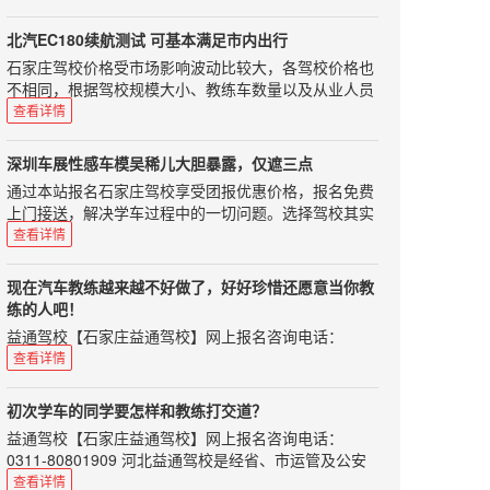
不能制造、生产、进口、售卖了。要是你买到的是国四
情服务，教学实行单人单车单教练，随约随练。使您轻
上，70周岁以下；2.申请低速载货汽车、三轮汽车、普
标准的车，那你的新车就不能上牌了。 那怎么样可以查
松学车，享受快乐生活。我已经考了两次了，结果还没
通三轮摩托车、普通二轮摩托车或者轮式自行机械车准
北汽EC180续航测试 可基本满足市内出行
询自己买的车是不是国五车呢?当然最直接快捷的方法
过，真的很伤心，不过，我也从中悟出了一些道理。本
驾车型的，应当在18周岁以上，60周岁以下；3.申请城
石家庄驾校价格受市场影响波动比较大，各驾校价格也
就是问商家，不过你要是想自己查的那，那也可以拍下
人情况本人身高只有一米六0，所以每次考试座椅都向
市公交车、中型客车、大型货车、无轨电车或者有轨电
不相同，根据驾校规模大小、教练车数量以及从业人员
汽车的铭牌，记录下"整车型号"和"发动机型号";然后上
前移动很多，本人是近视眼400多度带上眼镜才能勉强
车准驾车型的，应当在21周岁以上，50周岁以下；4.申
业务水平会有一定浮动，希望准备学车的朋友根据自身
国家环境保护部机动车环保网进行查询，就可以知道你
查看详情
看到地线，所以后视镜要调的非常好才行。而我这两次
请牵引车准驾车型的，应当在24周岁以上，50周岁以
情况选择正规驾校，以免在学车过程中遇到不必要的烦
要买的车是不是国五车了。 那国四的车还能转让卖出
考试后视镜都调的不好，别的人给我调，对我来讲没
下；5.申请大型客车准驾车型的，应当在26周岁以上，
恼。如果您选择驾校时不知从何处下手可以来电咨询我
吗?在正常情况下，国四的二手车是能在本市进行过户
用，只有自己调好。座椅前移可能导致教练讲的看点不
深圳车展性感车模吴稀儿大胆暴露，仅遮三点
50周岁以下。因此如果您年满60周岁，可以申请小型汽
们，咨询电话：0311-80801909、85100859，报名选
转让的，部分地区也能跨省或跨市转让。不过根据相关
同而造成入库失败，看点有可能要后移。高度近视使我
通过本站报名石家庄驾校享受团报优惠价格，报名免费
车、小型自动挡汽车、轻便摩托车准驾，这样学完车之
驾校免费咨询，学车考驾照全程指导！在昨天晚上我对
规定，国四车不能买到大气污染防治重点的地区，比如
看地线吃力反映变慢，也会造成入库失败。平时练车轻
上门接送，解决学车过程中的一切问题。选择驾校其实
后代步问题就可以很快得到解决，不过很多驾校目前对
北汽EC180这款车型进行了续航里程的测试，我的出发
京津冀、长三角和珠三角等地区。那国五标准实施后，
松所以基本上倒库成功，考试紧张而导致失败。没事，
很简单：不管您何种的要求，我们都能为您选择最合适
于50周岁以上的学员有一定的制约，比如说加收学费，
查看详情
地点是十里河地铁站，目的地是房山区长阳镇首创奥特
国四车会降价吗?按理说商家们为了处理国四车的库
加油，我相信自己可以，最后，相信自己一定行。凯达
的驾校！我们的口号：务实、高效、诚信。报名驾校免
请您在报考前向驾校咨询清楚。 1217驾驶学院是国内
莱斯，地图显示全程34公里大约需要50分钟左右。随后
存，是会降价的，不过这还是要看各地区的商家们会怎
驾校服务好通过率高，网上预约报名更优惠！学车选驾
费咨询电话：0311-80801909、85100859！根绝社会
领先的学车平台，获得了国内知名风险投资的关注，能
返程也做了续航里程的测试，起点为长阳首创奥特莱
么做。虽然是可以在国五出台之前抢购一辆国四车，可
现在汽车教练越来越不好做了，好好珍惜还愿意当你教
校，看重的是什么？价格？服务？还是通过率？这些都
朋友所述，本站小编认真总结认为裕兴驾校是一所性价
帮您一分钟内挑到好的教练，目前受到很多学员的青
斯，终点为朝阳公园南门。 在昨
是如果你不打算将它开到报废的话，那还是买国五车比
练的人吧！
非常重要！0311学车网www.0311xc.cn推荐您选择石家
比较高的驾校，值得大家选择。选择我们包年满意！严
睐。0311学车网接到过很多的学员的电话说在最简单的
天晚上我对北汽EC180这款车型进行了续航里程的测
较好。那进口车都符合国五标准码?目前大部分的进口
益通驾校【石家庄益通驾校】网上报名咨询电话：
庄凯达驾校，相信一定不会让你失望的！想要找一所既
格按照物价部门的核定收费的，一次性收费，绝无隐性
项目失误了或者在考试中根本不知道该如何操作了，这
试，我的出发地点是十里河地铁站，目的地是房山区长
车排放标准都是符合国五标准的，可是如果完全放开进
0311-80801909 益通驾校配有全新的“雪铁龙”轿车30
优惠，服务又好，通过率又高的驾校，还真应该好好选
查看详情
收费。如果在学车过程中，遇到有个别教练员向学员
本都是可以避免的，最后都挂在了心理问题，总结来说
阳镇首创奥特莱斯，地图显示全程34公里大约需要50分
口车的话，可能会有中东(尚还采取欧四标准)和不是很
部、“夏利”30部、“东风”标准教练车6部，占地150余
择一下！石家庄学车，就选0311学车网！价格优惠，服
“吃、拿、卡、要”，可进行举报，一经查实，将严惩不
驾考调整心态最为关键！
钟左右。 测试时间是昨晚下班后，车辆电量处于满电状
发达地区的进口车进入中国，因此这也不是能完全保证
亩，配备理论教室、模拟驾驶教室等各项教学管理设施
务好，保证质量，通过率高！
怠。
初次学车的同学要怎样和教练打交道？
态，行车电脑显示的续航里程为179km。车辆总行驶里
的。因此实施国五标准之后，最好不要再买低于国五标
设备。小编说2016年刚刚过半，大家都能看出来，今年
益通驾校【石家庄益通驾校】网上报名咨询电话：
程为361公里。记录完数据之后将小计里程清零开始今
准的汽车了，否则最后还是自己吃亏。中科驾校温馨提
在机动车驾驶证考试这件事情上改革不断。这件事情，
0311-80801909 河北益通驾校是经省、市运管及公安
天的测试。 行驶路线并非导航所示，是根据自己熟悉的
醒：请广大学车爱好者结合自己的实际情况，比照本文
其实对于学员和汽车教练，都是让人措手不及的。特别
交通部门正式批准的培训与考场为一体的标准化驾校。
路线来走的。在整个测试过程中，车辆一直处于D挡，
查看详情
看看自己是否存在类似问题，思毅学车网希望您早日拿
是对于汽车教练来说，今年势必不容易。在这个时候，