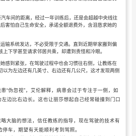
断汽车间的距离，经过一年训练后，还是会超越中央线往
最后害怕自己生命安全，承诺全额退费外，含泪恳求她的
共运输系统发达，不必受限于交通。直到近期举家搬到偏
孩上下学甚至请求邻居共乘，却遭到责怪和冷眼。
让她感到紧张，在驾驶过程中也会习惯往右侧，让教练在
初以为左边还有几英寸、右边还有几公尺，这才发现两侧
患“伪忽视”，艾伦解释，病患会过于专注于一侧，如
为左边比右边长。这也让丽莎想起自己经常碰撞到门口
忽略大脑的想法，信任教练的指导，现在驾驶的技术有
边停车，期望有天能顺利考到驾照。