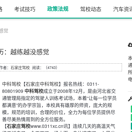
略
考试技巧
政策法规
驾校动态
汽车资
感觉
历：越练越没感觉
0 作者：
石家庄驾校
阅读：（4743）
电
中科驾校
【
石家庄中科驾校
】报名热线：0311-
80801909
中科驾校
成立于2008年12月，是由河北省交
通管理局指定的驾驶人训练考试场，本着“让每一位学员
都满意”的办学宗旨，本校具有雄厚的师资，庞大的规
模，规范的培训，合理的价位，全力为每位学员提供尽
善尽美热情周到的全方位服务。
【
石家庄驾校
www.0311xc.cn讯】连续几天的高温天气