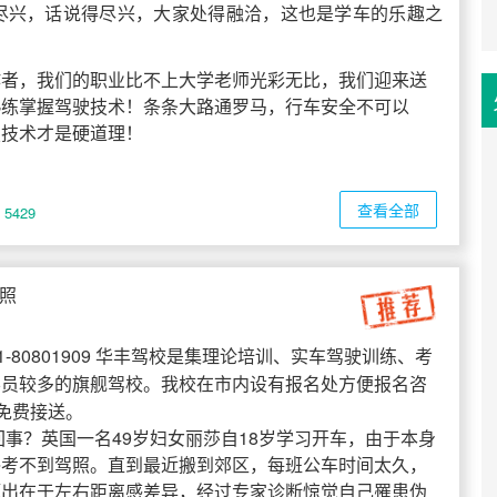
尽兴，话说得尽兴，大家处得融洽，这也是学车的乐趣之
作者，我们的职业比不上大学老师光彩无比，我们迎来送
熟练掌握驾驶技术！条条大路通罗马，行车安全不可以
驶技术才是硬道理！
查看全部
5429
照
1-80801909 华丰驾校是集理论培训、实车驾驶训练、考
学员较多的旗舰驾校。我校在市内设有报名处方便报名咨
免费接送。
回事？英国一名49岁妇女丽莎自18岁学习开车，由于本身
终考不到驾照。直到最近搬到郊区，每班公车时间太久，
题出在于左右距离感差异，经过专家诊断惊觉自己罹患伪