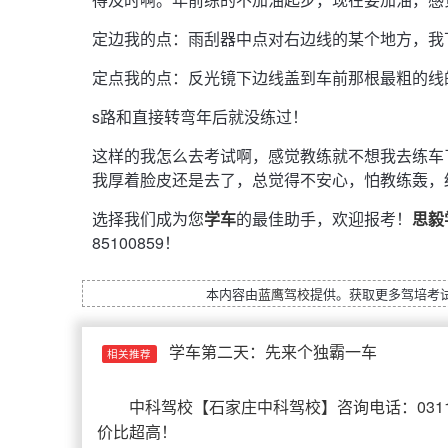
定边我的点：雨刮器中点对右边线的某个地方，我
定点我的点：反光镜下边线盖到车前那根最粗的线
s路和直接转弯年后就没练过！
这样的我怎么去考试啊，感觉教练就不想我去练车
我厚着脸皮还是去了，总觉得不安心，怕教练轰，
选择我们成为您
学车
的最佳助手，欢迎报考！
思毅
85100859！
本内容由
蓝鹰驾校
提供。获取更多驾培考
学车第二天：先来个独霸一车
相关推荐
中科驾校
【
石家庄中科驾校
】咨询电话：031
价比超高！