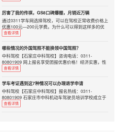
师资力量雄厚，配备专用考试场及其车辆、候考室和全
平均速度基本保持在60km/h左右，没有经过拥堵路
到驾驶证，不要犯同样的错误，走弯路！
请珍惜那些愿意还挥汗如雨为学员当教练的人吧！那么
套考试科目。刚开始学车，许多同学都会问，要怎么样
段。 在第一段续航测试的过程中，暖风并非全程开启，
今年的教练到底难在哪里呢，听小编来给你分析分析：
厉害了我的传祺，GS8口碑爆棚，月销近万辆
和教练搞好关系呢？实际上和教练有良好的沟通，不仅
属于间歇使用，温暖了就关上，冷了就打开。全程所用
1学员对自学直考存在误读去年，关于驾考的改革《意
通过0311学车网选择驾校，可以在驾校正常收费价格上
能使你的学车路愉快而充实，而且说不定还能和这位良
时间约为50分钟（期间有停车等待交通信号灯的时
见》出台后，推出了以自学直考为主的驾考改革措施。
优惠100元—200元学费。为什么可以得到这样多的优
师结交成以后生活中的益友。所以初次学车，我们应该
间），暖风使用时间大约在15分钟左右。 到达目的地
这一下子在学员里面炸开了锅，不管是已经报名的学员
惠呢？本网站作为地方性的学车报名行业网站长期与全
查看详情
注意以下几个要点。尊重初见教练员应该穿戴整齐，给
后车辆显示的剩余续航里程为128km，车辆实际行驶的
还是有意向报名的学员，心里都开始小小的盘算起来。
市多家驾校做宣传和招生工作，与石家庄驾校长期建立
教练员留下一个精明干练的印象。而且整齐的着装为你
里程为37.6公里，车辆总里程显示398km。通过计算，
而且关于自学直考，网上媒体众说纷纭，许多媒体片面
起来的稳定合作关系，形成一个组团报名的形式，驾校
加分的同时也表明你足够对教练员尊重。在刚开始学车
车辆行车电脑显示的续航里程减少了51km。车辆实际
哪些情况的外国驾照不能换领中国驾照？
报导可以脱离驾校，自己参加考试；但实际情况是什么
会让利给我们最大的促销价格，所以相比单人普通报名
的过程中说话和行为举止都应该保持礼貌，像对待老师
行驶的里程为37.6km，两者之间相差13.4公里。 随后
中科驾校【石家庄中科驾校】咨询电话：0311-
样呢，大家都不清楚。2居住证改革导致招生难最近，
可以得到更多的优惠。可以说在7座大型SUV里面，传
一样对待你的教练。虽然教练员做的是服务行业，但是
返程也做了续航里程的测试，起点为长阳首创奥特莱
80801909 网上报名享受团报优惠价格！经济实惠，性
全国很多个省份都在积极开展居住证，这本来是件好
祺销量上就已经跟上了丰田汉兰达、福特锐界的脚步，
如果你能做到对教练尊敬，教练会感觉你是一个很不错
斯，终点为朝阳公园南门。返程过程中，车辆同样处于
价比超高！持有国际驾照，能否在中国开车呢？交警部
事，更加规范了。但是这件事情遇到考驾照，却也让我
查看详情
形成三强鼎立的中大型SUV市场格局，成为真正能与合
的年轻人。理解教练员可能在平时的生活中犯一些小小
D挡，我想的是全程都不使用暖风来为大家进行测试，
门表示：持国际驾照在中国开车，仍将被视为无证驾
们汽车教练们有苦说不出。自1月份之后，想要报名学
资抗衡的中国品牌高端SUV。 2016年对于广汽传祺来
的错误，这个时候作为学员应该去了解原因理解你的教
可是在行驶了一半的时候，不争气的苹果手机被冻没电
驶。在中国境内驾驶机动车必须申领中国机动车驾驶
车也要过居住证的槛，限定必须满半年登记才可取得居
说是丰收的一年，品牌总销量超过38万辆，同比大增
学车考证遇到这7种情况可以办理退学申请
练，而不是一味埋怨或者和你的教练对着干。教练员整
了。为了拍摄照片采集素材，所以我将暖风开启，把手
证。“国际驾照并不是驾照，只是驾照的多语言翻译文
住证，让许多人的学车计划搁浅。异地学车这件事情本
96%，远超行业平均增长水平。日前，广汽传祺公布了
中科驾校【石家庄中科驾校】报名热线：0311-
天工作十几个小时，重复性的工作，工作环境又很差，
机放在出风口旁取暖，期间使用暖风大约5分钟左右，
件，也可以说是一个具有多国语言的驾照公证件。”深
来就挺头疼的，现在更是难上加难，很多有意向的学员
最新的销售数据，在刚过去的1月份，广汽传祺销量劲
80801909 石家庄市中科机动车驾驶员培训学校成立于
难免会有一些脾气，这个时候你应该练好自己的车，理
待手机正常开机后我就把暖风关掉了。 由于返程时间较
圳交警介绍，根据联合国陆路交通国际条约，授权相关
也被这道门槛挡在了门外。3教练员从业资格认定被取
增31.4%，其中上市不久的七座SUV传祺GS8表现出
2008年12月，位于石家庄市裕华区方兴路79号，总投
解理解你的教练。想想一下，如果自己的父母这么累，
查看详情
晚，北京市内道路通畅，车辆基本以D挡模式下限制的
的国际组织签发给已经在该国拥有驾照的驾驶员，主要
消还有一件事情，其实是对我们教练的巨大改革，那就
色，单月销量达9418辆，占总销量超2成 不再是单骑走
资1200余万元，是由河北省交通管理局指定的驾驶人训
你会不会还会去一直抱怨他们？信任信任是人与人相处
最高速度75km/h行驶。最后到达朝阳公园时，车辆行
目的是为消除司机在国外驾车时，由于各国对驾照有不
是国家取消机动车驾驶培训教练员从业资格证认定，换
天下的传祺，GS8成为又一主力军 其16.38-25.98万的
练考试场。本校现有教职员工120余人，其中有80多名
的最基本原则。不要总去怀疑教练对你严厉是不是因为
车电脑显示的剩余续航里程为67km，车辆实际行驶了
同要求而遇到的障碍。“我国没有加入联合国道路交通
句话说，这就意味着教练证以后可能变得越来越不值
售价，刚出来的时候很多人都担心传祺GS8能不能做好
富有多年教学与驾驶操作经验的教练员，配备东风雪铁
看你不顺眼、教练是不是故意不给你预约考试、教练是
79.4km，总续航里程减少了112公里，两者之间相差
公约，所以，持有国际驾照在我国并不能开车。”
钱。如果进一步放宽要求，人人皆可做教练，那当初辛
这个自主品牌的排头兵，现在来看，一点都没让我们失
龙教练车、考试车80余辆，考试用微机120余台。 大家
不是偏心，对你严厉是因为严厉你才能更好的学知识，
32.6公里。 后半段测试共计行驶了41.8公里，行车电脑
深圳交警介绍，以下情况不可换领中国驾照：1.新西兰
辛苦苦考来的教练证用来干什么？学员也不够认可你
望。去年10月底上市以来，其11月销量为2505辆，12
在学车过程中，经常会出现部分学员不满意驾校，或者
约不到考试是因为给的名额根本不够，大家都是交一样
减少了61公里，主要原因是使用了暖风5分钟，并且在
黄色版不能换领，该证受限制；2.肯尼亚、阿根廷、泰
呀！看完了上面的三点，是不是即使是个局外人，也能
月销量6505辆，到了今年的1月份直接卖了9418辆。可