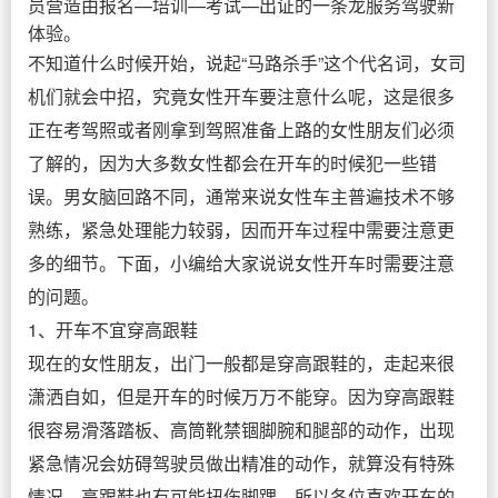
员营造由报名—培训—考试—出证的一条龙服务驾驶新
体验。
不知道什么时候开始，说起“马路杀手”这个代名词，女司
机们就会中招，究竟女性开车要注意什么呢，这是很多
正在考驾照或者刚拿到驾照准备上路的女性朋友们必须
了解的，因为大多数女性都会在开车的时候犯一些错
误。男女脑回路不同，通常来说女性车主普遍技术不够
熟练，紧急处理能力较弱，因而开车过程中需要注意更
多的细节。下面，小编给大家说说女性开车时需要注意
的问题。
1、开车不宜穿高跟鞋
现在的女性朋友，出门一般都是穿高跟鞋的，走起来很
潇洒自如，但是开车的时候万万不能穿。因为穿高跟鞋
很容易滑落踏板、高筒靴禁锢脚腕和腿部的动作，出现
紧急情况会妨碍驾驶员做出精准的动作，就算没有特殊
情况，高跟鞋也有可能扭伤脚踝，所以各位喜欢开车的