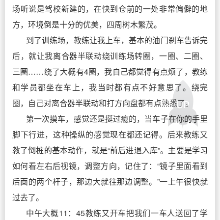
场听说是驾校新建的，在快到仓前的一处非常偏僻的地
方，环境倒是十分的优美，四周树木繁茂。
到了训练场，教练让我上车，基本的油门刹车告诉完
后，就让我离合器半联动绕训练场转圈，一圈、二圈、
三圈……绕了大概有4圈，我自己都觉得有点烦了，教练
和学员都坐在车上，我当时都有点不好意思了。绕完
圈，自己对离合器半联动和打方向盘都有点熟悉了。
第一次摸车，感觉还是挺过瘾的，当车子在你的手里
脚下行进，这种操纵的感觉现在都还记得。后来教练又
教了倒桩的基本动作，就是“前后进退入库”。主要是学习
如何看左右后视镜，调整方向，记住了：“镜子里面看到
后面的两个杆子，那边大就往那边调整。”一上午很快就
过去了。
中午大概11：45教练又开车把我们一车人送回了学