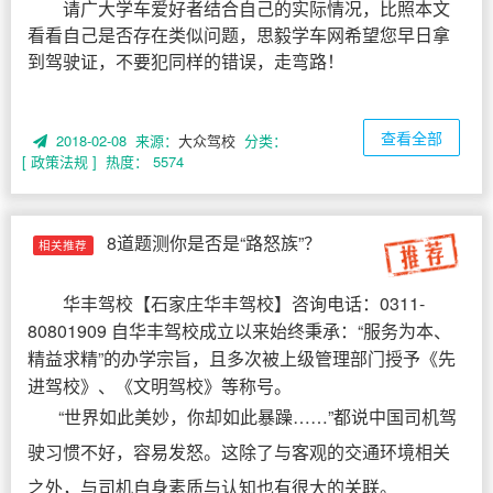
请广大学车爱好者结合自己的实际情况，比照本文
看看自己是否存在类似问题，思毅学车网希望您早日拿
到驾驶证，不要犯同样的错误，走弯路！
查看全部
2018-02-08 来源：
大众驾校
分类：
[ 政策法规 ]
热度： 5574
8道题测你是否是“路怒族”？
相关推荐
华丰驾校
【
石家庄华丰驾校
】咨询电话：0311-
80801909 自华丰驾校成立以来始终秉承：“服务为本、
精益求精”的办学宗旨，且多次被上级管理部门授予《先
进驾校》、《文明驾校》等称号。
“世界如此美妙，你却如此暴躁……”都说中国司机驾
驶习惯不好，容易发怒。这除了与客观的交通环境相关
之外，与司机自身素质与认知也有很大的关联。