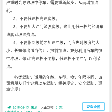
严重时会导致坡中停车，需要重新起步，从而增加油
耗。
2、不要低速档高速爬坡。
3、不要加大油门勉强爬坡。这比用低一档的经济车
速爬到坡顶费油。
4、不要临到坡前才加速冲坡，而应先对坡度的大
小，长短做出适当估计，提前加速，充分利用汽车的惯
性冲坡，做到“高速档不硬撑，低速档不硬冲”，以利节
油。
各类驾驶证适用的年龄、车型、换证年限不同，请
司机朋友们牢记机动车驾驶证相关规定，安全驾驶，遵
章守规！
查看全部
2018-02-13 来源：
大正驾校
分类：
[ 考试技巧 ]
热度： 7004