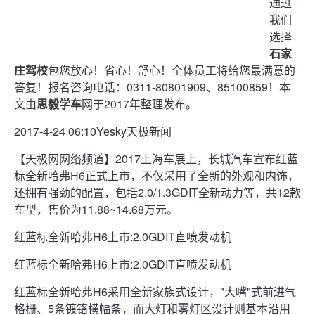
通过
我们
选择
石家
庄驾校
包您放心！省心！舒心！全体员工将给您最满意的
答复！报名咨询电话：0311-80801909、85100859！本
文由
思毅学车
网于2017年整理发布。
2017-4-24 06:10Yesky天极新闻
【天极网网络频道】2017上海车展上，长城汽车宣布红蓝
标全新哈弗H6正式上市，不仅采用了全新的外观和内饰，
还拥有强劲的配置，包括2.0/1.3GDIT全新动力等，共12款
车型，售价为11.88~14.68万元。
红蓝标全新哈弗H6上市:2.0GDIT直喷发动机
红蓝标全新哈弗H6上市:2.0GDIT直喷发动机
红蓝标全新哈弗H6采用全新家族式设计，"大嘴"式前进气
格栅、5条镀铬横幅条，而大灯和雾灯区设计则基本沿用