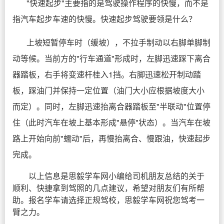
"快速起步"主要指的是驾驶操作程序的快慢，而不是
指汽车起步车速的快慢。快速起步驾驶要领是什么？
上坡短暂停车时（缓坡），不拉手制动以右脚单脚制
动等候。当前方的"行车通道"形成时，左脚迅速踩下离合
器踏板，右手将变速杆桂入1挡。右脚迅速松开制动踏
板，踩油门并保持一定位置（油门大小应根据坡度大小
而定）。同时，左脚迅速抬离合器踏板至"半联动"位置停
住（此时汽车在坡上基本形成"悬停"状态）。当汽车在坡
路上开始向前"蠕动"后，再慢抬离合、慢跟油，快速起步
完成。
以上信息是思毅学车网小编给司机朋友总结的关于
顺利、快捷拿到驾照的几点建议，希望对朋友们有所帮
助。报名学车请选择正规驾校，思毅学车网祝您驾考一
臂之力。