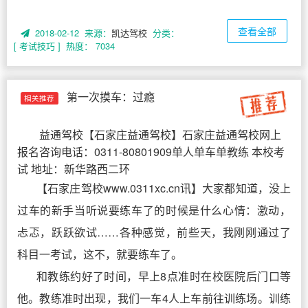
查看全部
2018-02-12 来源：
凯达驾校
分类：
[ 考试技巧 ]
热度： 7034
第一次摸车：过瘾
相关推荐
益通驾校
【
石家庄益通驾校
】石家庄益通驾校网上
报名咨询电话：0311-80801909单人单车单教练 本校考
试 地址：新华路西二环
【石家庄驾校www.0311xc.cn讯】大家都知道，没上
过车的新手当听说要练车了的时候是什么心情：激动，
忐忑，跃跃欲试……各种感觉，前些天，我刚刚通过了
科目一考试，这不，就要练车了。
和教练约好了时间，早上8点准时在校医院后门口等
他。教练准时出现，我们一车4人上车前往训练场。训练