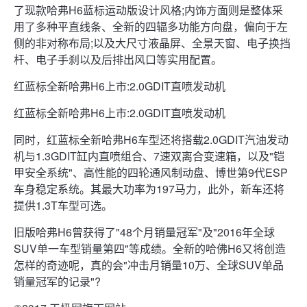
了现款哈弗H6蓝标运动版设计风格;内饰方面则是整体采
用了多种平直线条、全新的四辐多功能方向盘，偏向于左
侧的非对称布局;以及大尺寸液晶屏、全景天窗、电子换挡
杆、电子手刹以及后排出风口等实用配置。
红蓝标全新哈弗H6上市:2.0GDIT直喷发动机
红蓝标全新哈弗H6上市:2.0GDIT直喷发动机
同时，红蓝标全新哈弗H6车型还将搭载2.0GDIT汽油发动
机与1.3GDIT缸内直喷组合、7速双离合变速箱，以及"铠
甲安全系统"、高性能的四轮通风制动盘、博世第9代ESP
车身稳定系统。其最大功率为197马力，此外，新车还将
提供1.3T车型可选。
旧版哈弗H6曾获得了"48个月销量冠军"及"2016年全球
SUV单一车型销量第四"等成绩。全新的哈佛H6又将创造
怎样的奇迹呢，真的会"冲击月销量10万、全球SUV单品
销量冠军的记录"?