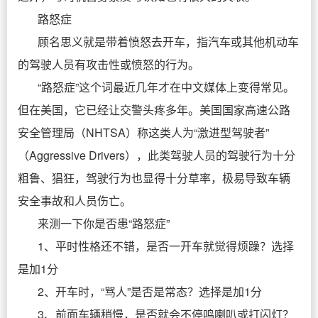
路怒症
顾名思义就是带着愤怒去开车，指汽车或其他机动车
的驾驶人员有攻击性或愤怒的行为。
“路怒症”这个词最近几年才在中文媒体上变得常见。
但在美国，它已经让交警头疼多年。美国国家高速公路
安全管理局（NHTSA）称这类人为“激进型驾驶者”
（Aggressive Drivers），此类驾驶人员的驾驶行为十分
粗鲁、猖狂，驾驶行为也显得十分草率，极易导致车辆
安全事故和人员伤亡。
来测一下你是否患“路怒症”
1、平时性格还不错，是否一开车就觉得烦躁？选择
是加1分
2、开车时，“骂人”是否是常态？选择是加1分
3、前面车辆稍慢，是否就会不停鸣喇叭或打闪灯？