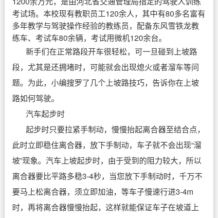
1200余万元，是由河北省交通管理局指定的驾驶人训练
考试场。本校现有教职员工120余人，其中有80多名富有
多年教学与驾驶操作经验的教练员，配备东风雪铁龙教
练车、考试车80余辆，考试用微机120余台。
新手们在正常路段开车很轻松，可一旦碰到上坡路
段，尤其是还拥堵时，可能就会出现熄火或者溜车等问
题。为此，小编搜罗了几个上坡路技巧，告诉你在上坡
路如何驾驶。
汽车起步时
起步时只要拉紧手制动，慢慢抬起离合器至结合点，
此时立即稳住离合器，放下手制动，车子就不会出现“溜
坡”现象。汽车上坡起步时，由于受到的阻力较大，所以
离合器要比平路多稳3-4秒，当您放下手制动时，千万不
要马上松离合器，须立即加油，等车子慢速行进3-4m
时，再将离合器慢慢抬起，这样就能保证车子在坡道上