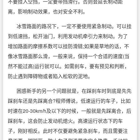
不要挂入空挡，一定要带挡滑行。否则会延长制动距
离，影响制动效果，也对安全不利。
冰雪路面的路况下，一定不要使用紧急制动。可以挂
到低速挡，松开油门，利用发动机牵引力来制动。为了
增加路面的摩擦系数可以挂防滑链;如果是草地的话，不
像冰雪路面那么滑，一般来说，保持一个合适的速度(当
然不能过高)运行就可以。如需刹车，要有预见和判断，
防止遇到障碍物或者陷入松软的泥地。
困惑新手的另一个问题就是，在踩刹车时到底是先先
踩刹车还是先踩离合?程师傅说，低速运行的车子，比如
时速在20-30km/h及以下的时候，一般就是先踩离合，后
踩刹车，这会防止发动机熄火。高速运行状态下的车
子，刚好相反。此时不仅要避免紧急刹车，而且需要注