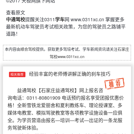
©2017 天极网旗下网站
查看原文
中通驾校
提醒关注0311
学车
网 www.0311xc.cn 掌握更多
最新机动车驾驶员考试相关政策，为您的驾驶员之路铺平
道路！
本内容由
顺合驾校
提供。获取更多驾培考试、学车新闻资讯请关注
石家庄
驾校
www.0311xc.cn
经验丰富的老师傅讲解正确的刹车技巧
相关推荐
益通驾校
【
石家庄益通驾校
】网上报名咨
询电话：0311-80801909 电话预约报名享受团报优惠价
格！全新雪铁龙爱丽舍和夏利教练车、理论授课室、多
媒体电教室、模拟驾驶教室等各项教学设施设备一应俱
全。为学员营造由报名—培训—考试—出证的一条龙服
务驾驶新体验。