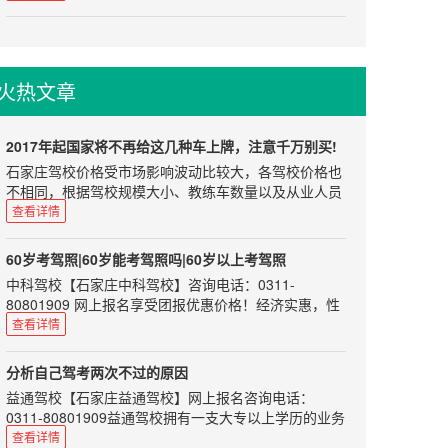
街交口
要点。
2、手套要少用
主编说
尊重
因为开车的时...
有不少刚拿到驾驶证的朋友们， 看到好多网络传言，都
初见教练员应该穿戴整齐，给教练员留下一个精明干练
非常害怕自己的驾驶证突然就无效了。其实，驾照不会
的印象。而且整齐的着装为你加分的同时也表明你足够
火热文章
随便就被吊销的。小编这里给大家介绍一下几个概念。
对教练员尊重。在刚开始学车的过程中说话和行为举止
都应该保持礼貌，像对待老师一样对待你的教练。虽然
驾照的回收状态认为：注销、吊销、撤销、查扣等。
教练员做的是服务行业，但是如果你能...
1驾驶证注销——身体本能丧失
2017年起国家将不再给这几种车上牌，注意千万别买!
驾驶证注销惩罚的意味比较少，一般有七种情况。注销
石家庄驾校价格受市场影响波动比较大，各驾校价格也
后如果条件合适，可以随时再申请驾驶证。
不相同，根据驾校规模大小、教练车数量以及从业人员
1、死亡的
业务水平会有一定浮动，希望准备学车的朋友根据自身
查看详情
2、身体条件不适合驾驶机动车的
情况选择正规驾校，以免在学车过程中遇到不必要的烦
3、提出注销申请的
恼。如果您选择驾校时不知从何处下手可以来电咨询我
60岁考驾照|60岁能考驾照吗|60岁以上考驾照
们，咨询电话：0311-80801909、85100859，报名选
4、丧失民事行为能力，监护人提出注销申请的
中科驾校【石家庄中科驾校】咨询电话：0311-
驾校免费咨询，学车考驾照全程指导！目前大部分的进
5、超过机动车驾驶证有效期一年以上未换证的
80801909 网上报名享受团报优惠价格！经济实惠，性
口车排放标准都是符合国五标准的，可是如果完全放开
6、年龄在60周岁以上，在一...
价比超高！ C1、C2证是可以的。 现在很多60岁的没学
查看详情
进口车的话，可能会有中东(尚还采取欧四标准)和不是
车的人，出行可能遇到各种类似于打不到车、公交车半
很发达地区的进口车进入中国，因此这也不是能完全保
个小时不来，要去的地方公交车根本到不了等等问题，
证的。 自今年的1月1日起，国五标准已经在全国范围
分析自己驾考两次不过的原因
因此需要代步车是一个很要紧的事。 目前根据《机动车
内开始实施了，如果你这时要买车的话，那就千万要小
益通驾校【石家庄益通驾校】网上报名咨询电话：
驾驶证申领和使用规定》第十三条，申请机动车驾驶证
心了，一定不要买错车了! 那国五标准要怎么实施呢?即
0311-80801909益通驾校拥有一支大专以上学历的业务
的人员，应当符合下列规定：1.申请小型汽车、小型自
自今年1月1日起，所以不符合国五排放标准的新车，都
人员和星级、优秀教练队伍，将为您提供全面周到的热
查看详情
动挡汽车、轻便摩托车准驾车型的，应当在18周岁以