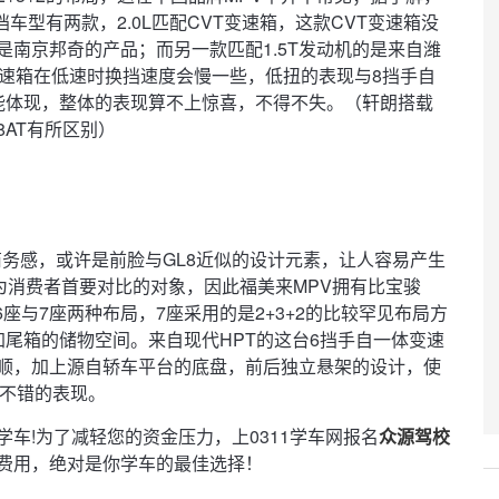
车型有两款，2.0L匹配CVT变速箱，这款CVT变速箱没
南京邦奇的产品；而另一款匹配1.5T发动机的是来自潍
变速箱在低速时换挡速度会慢一些，低扭的表现与8挡手自
能体现，整体的表现算不上惊喜，不得不失。（轩朗搭载
8AT有所区别）
商务感，或许是前脸与GL8近似的设计元素，让人容易产生
为消费者首要对比的对象，因此福美来MPV拥有比宝骏
6座与7座两种布局，7座采用的是2+3+2的比较罕见布局方
尾箱的储物空间。来自现代HPT的这台6挡手自一体变速
平顺，加上源自轿车平台的底盘，前后独立悬架的设计，使
着不错的表现。
学车!为了减轻您的资金压力，上0311学车网报名
众源驾校
费用，绝对是你学车的最佳选择！