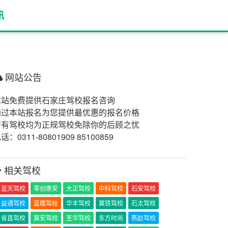
讯
网站公告
本站免费提供石家庄驾校报名咨询
通过本站报名为您提供最优惠的报名价格
所有驾校均为正规驾校免除你的后顾之忧
话：0311-80801909 85100859
相关驾校
蓝天驾校
零创惠安
大正驾校
中科驾校
石安驾校
益通驾校
蓝鹰驾校
华丰驾校
冀铁驾校
石太驾校
省直驾校
冀安驾校
圣华驾校
东方时尚
燕赵驾校