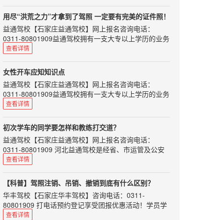
持有国际驾照，能否在中国开车呢？交警部门表示：持
第1步：驾驶员在一个记分周期内累计积分达到12分
［变速杆］ 手用力不要过大；不必特意...
国际驾照在中国开车，仍将被视为无证驾驶。在中国境
的，交管部门就会扣留（记住只是扣留，不是吊销）其
用尽“洪荒之力”才拿到了驾照 一定要有完美的证件照！
内驾驶机动车必须申领中国机动车驾驶证。
机动车驾驶证。
益通驾校
【
石家庄益通驾校
】网上报名咨询电话：
“国际驾照并不是驾照，只是驾照的多语言翻译文件，
第2步：驾驶员应当在15日内到交管部门，参加为期7天
0311-80801909益通驾校拥有一支大专以上学历的业务
也可以说是一个具有多国语言的驾照公证件。”深圳交
的道路交通安全法律、法规和相关知识学习。
人员和星级、优秀教练队伍，将为您提供全面周到的热
查看详情
警介绍，根据联合国陆路交通国际条约，授权相关的国
第3步：进行相关考试，考...
情服务，教学实行单人单车单教练，随约随练。使您轻
际组织签发给已经在该国拥有驾照的驾驶员，主要目的
松学车，享受快乐生活。
是为消除司机在国外驾车时，由于各国对驾照有不同要
女性开车应知知识点
求而遇到的障碍。“我国没有加入联合国道路交通公
好不容易历经艰辛拿到了驾照，
益通驾校
【
石家庄益通驾校
】网上报名咨询电话：
约，所以，持有国际驾照在我国并不能开车。”
要是一打开上面是一张惨不忍睹的照片，
0311-80801909益通驾校拥有一支大专以上学历的业务
深圳交警介绍，以下情况不可换领中国驾照：1.新
想到要一直丑六年，心情是不是很低落呢！
人员和星级、优秀教练队伍，将为您提供全面周到的热
查看详情
西兰黄色版不能...
小编在这里给大家准备了好用的证件照拍摄小秘籍，
情服务，教学实行单人单车单教练，随约随练。使您轻
松学车，享受快乐生活。
来来来，都来学着点！
初次学车的同学要怎样和教练打交道？
很多女性对于开车驾驶知识不了解，遇到问题通常束手
1、准备一张白纸或者白色手绢
益通驾校
【
石家庄益通驾校
】网上报名咨询电话：
无策,面对于驾驶知识不了解这些问题我们又该怎么做
把白纸拿在手上或者把手绢铺在自己的大腿上，
0311-80801909 河北益通驾校是经省、市运管及公安
呢？女性开车又该注意什么？
别怕丢脸，它会在镜头之外默默支持你的拍照大业。
交通部门正式批准的培训与考场为一体的标准化驾校。
查看详情
1、不穿高跟鞋
师资力量雄厚，配备专用考试场及其车辆、候考室和全
如果拍摄过写真的同学一定见过白色的反光板吧，
穿着高跟鞋开车隐藏的车祸是其它鞋子的好几倍，
套考试科目。
他们作用是一样的哦。
【科普】驾照注销、吊销、撤销到底有什么区别？
因为不管是不是紧急刹车，滑脚的机率都会比较高，也
刚开始学车，许多同学都会问，要怎么样和教练搞好关
经过反射的灯光打到脸上会让脸看起来更柔和自然，
有可能扭伤自己的脚。所以建议经常穿高跟鞋的女车
华丰驾校
【
石家庄华丰驾校
】咨询电话：0311-
系呢？实际上和教练有良好的沟通，不仅能使你的学车
主，可以在车上多放一双平底鞋，下车之后再换回高跟
也能让肌肤看起来更明亮自...
80801909 打电话预约登记享受团报优惠活动！学员学
路愉快而充实，而且说不定还能和这位良师结交成以后
鞋，一点也不影响你的美丽，还很安全，何乐而不为
车全程专属客服 星级教练一对一教学！古城东路谈固大
查看详情
生活中的益友。所以初次学车，我们应该注意以下几个
呢。