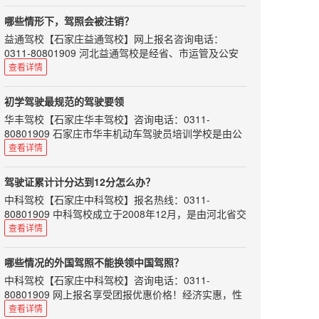
师资力量雄厚，配备专用考试场及其车辆、候考室和全
差价
套考试科目。
也许确实会有这样的情况：部分驾校的场地较便宜、或
哪些情形下，驾照会被注销？
是驾校部分让利，从而使其驾考价格低于当地平均水平
驾校、教练之于学车的学员，教练则显得格外重要。一
益通驾校
【
石家庄益通驾校
】网上报名咨询电话：
几百块，但是这种上千块的报价落差可能会存在猫腻
个好的教练不仅能让我们学习到考试技巧，还能在他的
0311-80801909 河北益通驾校是经省、市运管及公安
身上学习到正确的驾驶心得。教练水平高低，可以决定
所以，学车的话，看驾校的报价，更需要的看的是总
交通部门正式批准的培训与考场为一体的标准化驾校。
查看详情
学员技术掌握及拿照速度，所以说选对教练很重要!
价。
师资力量雄厚，配备专用考试场及其车辆、候考室和全
这里先列举一些靠谱的好教练的标准：对待学员耐心细
可能你是第一次报名，你身...
套考试科目。
心有责任感；学员难免犯错，对待学员不大吼大叫变相
初学驾驶最规范的驾驶要领
羞辱；不会向学员收取“好处”；不势力，对每位学员一
机动车驾驶人具有下列情形之一的，车辆管理所应当注
华丰驾校
【
石家庄华丰驾校
】咨询电话：0311-
视同仁；诙谐幽默…
销其机动车驾驶证：
80801909 石家庄市华丰机动车驾驶员培训学校是由公
如何挑选好教练，可谓是困扰广大学员的重要难题了，
一、死亡的；
安、交通部门批准的一类驾校，拥有多年办学经验及雄
查看详情
好教练就如好对...
二、身体条件不适合驾驶机动车的；
厚的师资力量和先进的教学设备。
三、提出注销申请的；
本文给初学驾驶的朋友介绍一些最规范的驾驶要领，希
驾驶证累计计分达到12分怎么办？
四、丧失民事行为能力，监护人提出注销申请的；
望对大家有所帮助！
中科驾校
【
石家庄中科驾校
】报名热线：0311-
五、超过机动车驾驶证有效期一年以上未换证的；
［离合器踏板］ 将左脚掌置于踏板中央，踩时一下踩到
80801909 中科驾校成立于2008年12月，是由河北省交
底，抬时自然将膝盖上抬。脚跟一般离开地板，主要以
六、年龄在60周岁以上，在一个记分周期结束后一年内
通管理局指定的驾驶人训练考试场，本着“让每一位学
查看详情
脚腕和小腿来完成，不许以脚跟为轴。
未提交身体条件证明的；或者持有大型客车、牵引车、
员都满意”的办学宗旨，本校具有雄厚的师资，庞大的
城市公交车、中型客车、大型货车、无轨电车、有轨电
［加速踏板］ 将右脚跟置于地面，稍向右正对踏板。以
规模，规范的培训，合理的价位，全力为每位学员提供
车准驾车型，在两个记分周期结束后一年内未提交身体
哪些情况的外国驾照不能换领中国驾照？
右脚跟为支点脚掌轻轻用力踩踏（平稳地踩下和抬
尽善尽美热情周到的全方位服务。
条件证明；或者持...
起）。
中科驾校
【
石家庄中科驾校
】咨询电话：0311-
道路交通安全违法行为累计记分周期为12个月，满分为
［制动器踏板］ 将右脚掌置于制动踏板中央，逐渐用力
80801909 网上报名享受团报优惠价格！经济实惠，性
12分，从机动车驾驶证初次领取之日起计算。如果驾驶
踩（平稳地），仍以右脚跟为轴。（不可以看，必须条
价比超高！
查看详情
证累计计分达到12份该怎么办呢？
件反射式地迅速操作。）