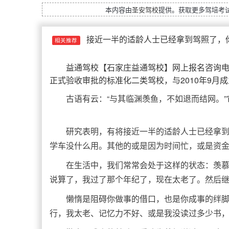
本内容由
圣安驾校
提供。获取更多驾培考
接近一半的适龄人士已经拿到驾照了，
相关推荐
益通驾校
【
石家庄益通驾校
】网上报名咨询电话
正式验收审批的标准化二类驾校，与2010年9月
古语有云：“与其临渊羡鱼，不如退而结网。
研究表明，有将接近一半的适龄人士已经拿到
学车没什么用。其他的或是因为时间忙，或是资
在生活中，我们常常会处于这样的状态：羡
说算了，我过了那个年纪了，现在太老了。然后
懒惰是阻碍你做事的借口，也是你成事的绊
行，我太老、记忆力不好、或是我没读过多少书