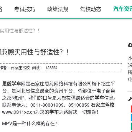
略
考试技巧
政策法规
驾校动态
汽车资
顾实用性与舒适性？！
何兼顾实用性与舒适性？！
7 作者：
石家庄驾校
阅读：（2853）
电
思毅学车
网是石家庄思毅网络科技有限公司旗下招生平
台，是河北省信息最全的资讯平台，总部位于电子商务
之都“杭州”，我们的口号是为您提供最适合的
学车
信息。
联系电话为：0311-80801909、85100859
石家庄驾校
www.0311xc.cn为您的
学车
之路解决一切难题！
MPV是一种什么样的存在？