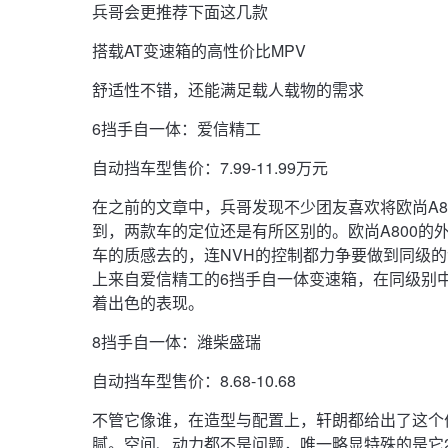
兵哥会更推荐下面这几款
搭载AT变速箱的高性价比MPV
舒适性不错，还能满足载人载物的需求
6挡手自一体：爱信精工
自动挡车型售价：7.99-11.99万元
在之前的文章中，兵哥发现不少团友喜欢将欧尚A8
到，两款车的定位还是有所区别的。欧尚A800的
车的质感去的，连NVH的控制都力争要做到同级的
上来自爱信精工的6挡手自一体变速箱，在同级别
着出色的表现。
8挡手自一体：潍柴盛瑞
自动挡车型售价：8.68-10.68
不管它像谁，在造型与配置上，轩朗都给出了这个
腻。空间、动力都不是问题，唯一略显特殊的是它2