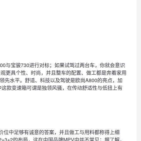
00与宝骏730进行对标；如果试驾过两台车，你就会意识
外观更具个性、时尚，并且整车的配置、做工都是奔着家用
领先水平。舒适、科技以及驾驶是欧尚A800的亮点，加
中这款变速箱可谓是独领风骚，在传动舒适性与低扭上有
价位中足够有诚意的答案，并且做工与用料都称得上细
+3+2的布局，这在中国品牌MPV中并不常见；据了解，