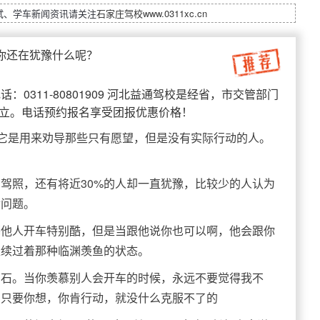
试、学车新闻资讯请关注
石家庄驾校
www.0311xc.cn
你还在犹豫什么呢？
：0311-80801909 河北益通驾校是经省，市交管部门
成立。电话预约报名享受团报优惠价格！
”它是用来劝导那些只有愿望，但是没有实际行动的人。
驾照，还有将近30%的人却一直犹豫，比较少的人认为
金问题。
慕他人开车特别酷，但是当跟他说你也可以啊，他会跟你
继续过着那种临渊羡鱼的状态。
脚石。当你羡慕别人会开车的时候，永远不要觉得我不
，只要你想，你肯行动，就没什么克服不了的