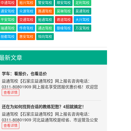
中通驾校
裕兴驾校
警安驾校
顺安驾校
足利驾校
通安驾校
众源驾校
路通驾校
昊琳驾校
昊通驾校
平安驾校
交通驾校
裕通驾校
君道驾校
大兴驾校
瑞通驾校
传奇驾校
通达驾校
御缘驾校
万宜驾校
丽都驾校
惠安驾校
恒向驾校
最新文章
学车：看报价，也看总价
益通驾校
【
石家庄益通驾校
】网上报名咨询电话：
0311-80801909 网上报名享受团报优惠价格！欢迎您
来河北益通驾校学车！训练场地教学科目齐全，统一按
查看详情
考试中心考试标准设置。
部分地区存在这样的现象：可能当地的平均费用是
还在为如何找到合适的教练犯愁？4招就搞定！
5000，但是有的驾校报价却在4000左右徘徊。撇开其
益通驾校
【
石家庄益通驾校
】网上报名咨询电话：
所在驾校可能比较偏，场地、人工成本比较低外，有没
0311-80801909 河北益通驾校是经省、市运管及公安
有可能存在恶意竞争的情况。即：为了先圈学员进来，
交通部门正式批准的培训与考场为一体的标准化驾校。
查看详情
然后再以“接送费”、“插队费”等各种名目来征收其中的