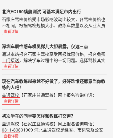
不能制造、生产、进口、售卖了。要是你买到的是国四
情服务，教学实行单人单车单教练，随约随练。使您轻
上，70周岁以下；2.申请低速载货汽车、三轮汽车、普
标准的车，那你的新车就不能上牌了。 那怎么样可以查
松学车，享受快乐生活。我已经考了两次了，结果还没
通三轮摩托车、普通二轮摩托车或者轮式自行机械车准
北汽EC180续航测试 可基本满足市内出行
询自己买的车是不是国五车呢?当然最直接快捷的方法
过，真的很伤心，不过，我也从中悟出了一些道理。本
驾车型的，应当在18周岁以上，60周岁以下；3.申请城
石家庄驾校价格受市场影响波动比较大，各驾校价格也
就是问商家，不过你要是想自己查的那，那也可以拍下
人情况本人身高只有一米六0，所以每次考试座椅都向
市公交车、中型客车、大型货车、无轨电车或者有轨电
不相同，根据驾校规模大小、教练车数量以及从业人员
汽车的铭牌，记录下"整车型号"和"发动机型号";然后上
前移动很多，本人是近视眼400多度带上眼镜才能勉强
车准驾车型的，应当在21周岁以上，50周岁以下；4.申
业务水平会有一定浮动，希望准备学车的朋友根据自身
国家环境保护部机动车环保网进行查询，就可以知道你
查看详情
看到地线，所以后视镜要调的非常好才行。而我这两次
请牵引车准驾车型的，应当在24周岁以上，50周岁以
情况选择正规驾校，以免在学车过程中遇到不必要的烦
要买的车是不是国五车了。 那国四的车还能转让卖出
考试后视镜都调的不好，别的人给我调，对我来讲没
下；5.申请大型客车准驾车型的，应当在26周岁以上，
恼。如果您选择驾校时不知从何处下手可以来电咨询我
吗?在正常情况下，国四的二手车是能在本市进行过户
用，只有自己调好。座椅前移可能导致教练讲的看点不
深圳车展性感车模吴稀儿大胆暴露，仅遮三点
50周岁以下。因此如果您年满60周岁，可以申请小型汽
们，咨询电话：0311-80801909、85100859，报名选
转让的，部分地区也能跨省或跨市转让。不过根据相关
同而造成入库失败，看点有可能要后移。高度近视使我
通过本站报名石家庄驾校享受团报优惠价格，报名免费
车、小型自动挡汽车、轻便摩托车准驾，这样学完车之
驾校免费咨询，学车考驾照全程指导！在昨天晚上我对
规定，国四车不能买到大气污染防治重点的地区，比如
看地线吃力反映变慢，也会造成入库失败。平时练车轻
上门接送，解决学车过程中的一切问题。选择驾校其实
后代步问题就可以很快得到解决，不过很多驾校目前对
北汽EC180这款车型进行了续航里程的测试，我的出发
京津冀、长三角和珠三角等地区。那国五标准实施后，
松所以基本上倒库成功，考试紧张而导致失败。没事，
很简单：不管您何种的要求，我们都能为您选择最合适
于50周岁以上的学员有一定的制约，比如说加收学费，
查看详情
地点是十里河地铁站，目的地是房山区长阳镇首创奥特
国四车会降价吗?按理说商家们为了处理国四车的库
加油，我相信自己可以，最后，相信自己一定行。凯达
的驾校！我们的口号：务实、高效、诚信。报名驾校免
请您在报考前向驾校咨询清楚。 1217驾驶学院是国内
莱斯，地图显示全程34公里大约需要50分钟左右。随后
存，是会降价的，不过这还是要看各地区的商家们会怎
驾校服务好通过率高，网上预约报名更优惠！学车选驾
费咨询电话：0311-80801909、85100859！根绝社会
领先的学车平台，获得了国内知名风险投资的关注，能
返程也做了续航里程的测试，起点为长阳首创奥特莱
么做。虽然是可以在国五出台之前抢购一辆国四车，可
现在汽车教练越来越不好做了，好好珍惜还愿意当你教
校，看重的是什么？价格？服务？还是通过率？这些都
朋友所述，本站小编认真总结认为裕兴驾校是一所性价
帮您一分钟内挑到好的教练，目前受到很多学员的青
斯，终点为朝阳公园南门。 在昨
是如果你不打算将它开到报废的话，那还是买国五车比
练的人吧！
非常重要！0311学车网www.0311xc.cn推荐您选择石家
比较高的驾校，值得大家选择。选择我们包年满意！严
睐。0311学车网接到过很多的学员的电话说在最简单的
天晚上我对北汽EC180这款车型进行了续航里程的测
较好。那进口车都符合国五标准码?目前大部分的进口
益通驾校【石家庄益通驾校】网上报名咨询电话：
庄凯达驾校，相信一定不会让你失望的！想要找一所既
格按照物价部门的核定收费的，一次性收费，绝无隐性
项目失误了或者在考试中根本不知道该如何操作了，这
试，我的出发地点是十里河地铁站，目的地是房山区长
车排放标准都是符合国五标准的，可是如果完全放开进
0311-80801909 益通驾校配有全新的“雪铁龙”轿车30
优惠，服务又好，通过率又高的驾校，还真应该好好选
查看详情
收费。如果在学车过程中，遇到有个别教练员向学员
本都是可以避免的，最后都挂在了心理问题，总结来说
阳镇首创奥特莱斯，地图显示全程34公里大约需要50分
口车的话，可能会有中东(尚还采取欧四标准)和不是很
部、“夏利”30部、“东风”标准教练车6部，占地150余
择一下！石家庄学车，就选0311学车网！价格优惠，服
“吃、拿、卡、要”，可进行举报，一经查实，将严惩不
驾考调整心态最为关键！
钟左右。 测试时间是昨晚下班后，车辆电量处于满电状
发达地区的进口车进入中国，因此这也不是能完全保证
亩，配备理论教室、模拟驾驶教室等各项教学管理设施
务好，保证质量，通过率高！
怠。
初次学车的同学要怎样和教练打交道？
态，行车电脑显示的续航里程为179km。车辆总行驶里
的。因此实施国五标准之后，最好不要再买低于国五标
设备。小编说2016年刚刚过半，大家都能看出来，今年
益通驾校【石家庄益通驾校】网上报名咨询电话：
程为361公里。记录完数据之后将小计里程清零开始今
准的汽车了，否则最后还是自己吃亏。中科驾校温馨提
在机动车驾驶证考试这件事情上改革不断。这件事情，
0311-80801909 河北益通驾校是经省、市运管及公安
天的测试。 行驶路线并非导航所示，是根据自己熟悉的
醒：请广大学车爱好者结合自己的实际情况，比照本文
其实对于学员和汽车教练，都是让人措手不及的。特别
交通部门正式批准的培训与考场为一体的标准化驾校。
路线来走的。在整个测试过程中，车辆一直处于D挡，
查看详情
看看自己是否存在类似问题，思毅学车网希望您早日拿