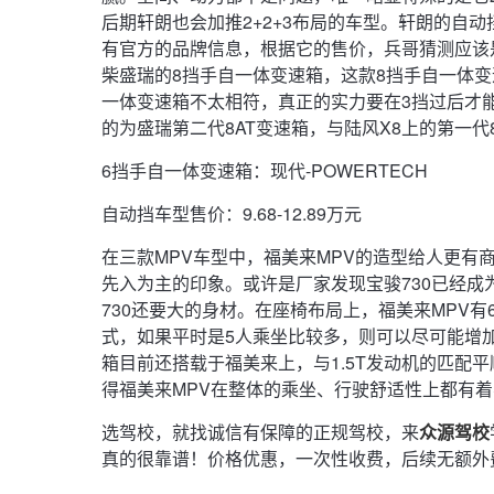
后期轩朗也会加推2+2+3布局的车型。轩朗的自动挡
有官方的品牌信息，根据它的售价，兵哥猜测应该是
柴盛瑞的8挡手自一体变速箱，这款8挡手自一体
一体变速箱不太相符，真正的实力要在3挡过后才
的为盛瑞第二代8AT变速箱，与陆风X8上的第一代
6挡手自一体变速箱：现代-POWERTECH
自动挡车型售价：9.68-12.89万元
在三款MPV车型中，福美来MPV的造型给人更有
先入为主的印象。或许是厂家发现宝骏730已经成
730还要大的身材。在座椅布局上，福美来MPV有
式，如果平时是5人乘坐比较多，则可以尽可能增加
箱目前还搭载于福美来上，与1.5T发动机的匹配
得福美来MPV在整体的乘坐、行驶舒适性上都有
选驾校，就找诚信有保障的正规驾校，来
众源驾校
真的很靠谱！价格优惠，一次性收费，后续无额外