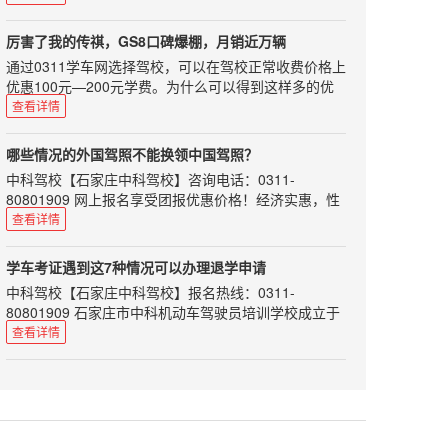
是对于汽车教练来说，今年势必不容易。在这个时候，
师资力量雄厚，配备专用考试场及其车辆、候考室和全
平均速度基本保持在60km/h左右，没有经过拥堵路
到驾驶证，不要犯同样的错误，走弯路！
请珍惜那些愿意还挥汗如雨为学员当教练的人吧！那么
套考试科目。刚开始学车，许多同学都会问，要怎么样
段。 在第一段续航测试的过程中，暖风并非全程开启，
今年的教练到底难在哪里呢，听小编来给你分析分析：
厉害了我的传祺，GS8口碑爆棚，月销近万辆
和教练搞好关系呢？实际上和教练有良好的沟通，不仅
属于间歇使用，温暖了就关上，冷了就打开。全程所用
1学员对自学直考存在误读去年，关于驾考的改革《意
通过0311学车网选择驾校，可以在驾校正常收费价格上
能使你的学车路愉快而充实，而且说不定还能和这位良
时间约为50分钟（期间有停车等待交通信号灯的时
见》出台后，推出了以自学直考为主的驾考改革措施。
优惠100元—200元学费。为什么可以得到这样多的优
师结交成以后生活中的益友。所以初次学车，我们应该
间），暖风使用时间大约在15分钟左右。 到达目的地
这一下子在学员里面炸开了锅，不管是已经报名的学员
惠呢？本网站作为地方性的学车报名行业网站长期与全
查看详情
注意以下几个要点。尊重初见教练员应该穿戴整齐，给
后车辆显示的剩余续航里程为128km，车辆实际行驶的
还是有意向报名的学员，心里都开始小小的盘算起来。
市多家驾校做宣传和招生工作，与石家庄驾校长期建立
教练员留下一个精明干练的印象。而且整齐的着装为你
里程为37.6公里，车辆总里程显示398km。通过计算，
而且关于自学直考，网上媒体众说纷纭，许多媒体片面
起来的稳定合作关系，形成一个组团报名的形式，驾校
加分的同时也表明你足够对教练员尊重。在刚开始学车
车辆行车电脑显示的续航里程减少了51km。车辆实际
哪些情况的外国驾照不能换领中国驾照？
报导可以脱离驾校，自己参加考试；但实际情况是什么
会让利给我们最大的促销价格，所以相比单人普通报名
的过程中说话和行为举止都应该保持礼貌，像对待老师
行驶的里程为37.6km，两者之间相差13.4公里。 随后
中科驾校【石家庄中科驾校】咨询电话：0311-
样呢，大家都不清楚。2居住证改革导致招生难最近，
可以得到更多的优惠。可以说在7座大型SUV里面，传
一样对待你的教练。虽然教练员做的是服务行业，但是
返程也做了续航里程的测试，起点为长阳首创奥特莱
80801909 网上报名享受团报优惠价格！经济实惠，性
全国很多个省份都在积极开展居住证，这本来是件好
祺销量上就已经跟上了丰田汉兰达、福特锐界的脚步，
如果你能做到对教练尊敬，教练会感觉你是一个很不错
斯，终点为朝阳公园南门。返程过程中，车辆同样处于
价比超高！持有国际驾照，能否在中国开车呢？交警部
事，更加规范了。但是这件事情遇到考驾照，却也让我
查看详情
形成三强鼎立的中大型SUV市场格局，成为真正能与合
的年轻人。理解教练员可能在平时的生活中犯一些小小
D挡，我想的是全程都不使用暖风来为大家进行测试，
门表示：持国际驾照在中国开车，仍将被视为无证驾
们汽车教练们有苦说不出。自1月份之后，想要报名学
资抗衡的中国品牌高端SUV。 2016年对于广汽传祺来
的错误，这个时候作为学员应该去了解原因理解你的教
可是在行驶了一半的时候，不争气的苹果手机被冻没电
驶。在中国境内驾驶机动车必须申领中国机动车驾驶
车也要过居住证的槛，限定必须满半年登记才可取得居
说是丰收的一年，品牌总销量超过38万辆，同比大增
学车考证遇到这7种情况可以办理退学申请
练，而不是一味埋怨或者和你的教练对着干。教练员整
了。为了拍摄照片采集素材，所以我将暖风开启，把手
证。“国际驾照并不是驾照，只是驾照的多语言翻译文
住证，让许多人的学车计划搁浅。异地学车这件事情本
96%，远超行业平均增长水平。日前，广汽传祺公布了
中科驾校【石家庄中科驾校】报名热线：0311-
天工作十几个小时，重复性的工作，工作环境又很差，
机放在出风口旁取暖，期间使用暖风大约5分钟左右，
件，也可以说是一个具有多国语言的驾照公证件。”深
来就挺头疼的，现在更是难上加难，很多有意向的学员
最新的销售数据，在刚过去的1月份，广汽传祺销量劲
80801909 石家庄市中科机动车驾驶员培训学校成立于
难免会有一些脾气，这个时候你应该练好自己的车，理
待手机正常开机后我就把暖风关掉了。 由于返程时间较
圳交警介绍，根据联合国陆路交通国际条约，授权相关
也被这道门槛挡在了门外。3教练员从业资格认定被取
增31.4%，其中上市不久的七座SUV传祺GS8表现出
2008年12月，位于石家庄市裕华区方兴路79号，总投
解理解你的教练。想想一下，如果自己的父母这么累，
查看详情
晚，北京市内道路通畅，车辆基本以D挡模式下限制的
的国际组织签发给已经在该国拥有驾照的驾驶员，主要
消还有一件事情，其实是对我们教练的巨大改革，那就
色，单月销量达9418辆，占总销量超2成 不再是单骑走
资1200余万元，是由河北省交通管理局指定的驾驶人训
你会不会还会去一直抱怨他们？信任信任是人与人相处
最高速度75km/h行驶。最后到达朝阳公园时，车辆行
目的是为消除司机在国外驾车时，由于各国对驾照有不
是国家取消机动车驾驶培训教练员从业资格证认定，换
天下的传祺，GS8成为又一主力军 其16.38-25.98万的
练考试场。本校现有教职员工120余人，其中有80多名
的最基本原则。不要总去怀疑教练对你严厉是不是因为
车电脑显示的剩余续航里程为67km，车辆实际行驶了
同要求而遇到的障碍。“我国没有加入联合国道路交通
句话说，这就意味着教练证以后可能变得越来越不值
售价，刚出来的时候很多人都担心传祺GS8能不能做好
富有多年教学与驾驶操作经验的教练员，配备东风雪铁
看你不顺眼、教练是不是故意不给你预约考试、教练是
79.4km，总续航里程减少了112公里，两者之间相差
公约，所以，持有国际驾照在我国并不能开车。”
钱。如果进一步放宽要求，人人皆可做教练，那当初辛
这个自主品牌的排头兵，现在来看，一点都没让我们失
龙教练车、考试车80余辆，考试用微机120余台。 大家
不是偏心，对你严厉是因为严厉你才能更好的学知识，
32.6公里。 后半段测试共计行驶了41.8公里，行车电脑
深圳交警介绍，以下情况不可换领中国驾照：1.新西兰
辛苦苦考来的教练证用来干什么？学员也不够认可你
望。去年10月底上市以来，其11月销量为2505辆，12
在学车过程中，经常会出现部分学员不满意驾校，或者
约不到考试是因为给的名额根本不够，大家都是交一样
减少了61公里，主要原因是使用了暖风5分钟，并且在
黄色版不能换领，该证受限制；2.肯尼亚、阿根廷、泰
呀！看完了上面的三点，是不是即使是个局外人，也能
月销量6505辆，到了今年的1月份直接卖了9418辆。可