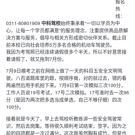
报名
热
线：
0311-80801909
中科驾校
始终秉承着“一切以学员为中
心，让每一个学员都满意”的服务理念，注重提供高品质解
决方案与服务，倡导与相关方形成密切伙伴关系。截止目
前本校已向社会培养5万多名合格的机动车驾驶员。
我因为考驾照已经连续请假很多个半天，所以不好意思接
着请假了，就又拖到7月份。
7月9日模考之前在网络上做了一天的科目五安全文明驾
驶。八百道题库里的题，按顺序做，对的就过去，错的看
两遍然后用手机拍下来。7月9日第一次模拟三次100分，
工作人员说19号考试，17号二次模拟。17号准时去一次96
分（是因为两次把多选当成单选，自己不够仔细）四次
100分。
接着就是今天了，早上去驾校听教练讲一些安全驾驶常
识，然后去岗集。等待很久顺利考试结束，签字。因为之
前的四项都是一次过满分，这次我虽然胸有成竹，但是也