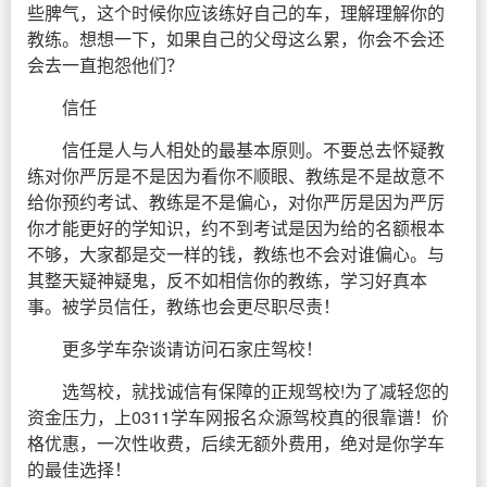
些脾气，这个时候你应该练好自己的车，理解理解你的
教练。想想一下，如果自己的父母这么累，你会不会还
会去一直抱怨他们？
信任
信任是人与人相处的最基本原则。不要总去怀疑教
练对你严厉是不是因为看你不顺眼、教练是不是故意不
给你预约考试、教练是不是偏心，对你严厉是因为严厉
你才能更好的学知识，约不到考试是因为给的名额根本
不够，大家都是交一样的钱，教练也不会对谁偏心。与
其整天疑神疑鬼，反不如相信你的教练，学习好真本
事。被学员信任，教练也会更尽职尽责！
更多学车杂谈请访问石家庄驾校！
选驾校，就找诚信有保障的正规驾校!为了减轻您的
资金压力，上0311学车网报名众源驾校真的很靠谱！价
格优惠，一次性收费，后续无额外费用，绝对是你学车
的最佳选择！