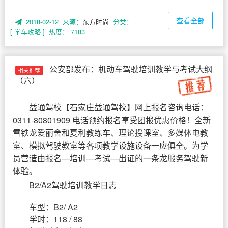
查看全部
2018-02-12 来源：
东方时尚
分类：
[ 学车攻略 ]
热度： 7183
公安部发布：机动车驾驶培训教学与考试大纲
相关推荐
（六）
益通驾校
【
石家庄益通驾校
】网上报名咨询电话：
0311-80801909 电话预约报名享受团报优惠价格！全新
雪铁龙爱丽舍和夏利教练车、理论授课室、多媒体电教
室、模拟驾驶教室等各项教学设施设备一应俱全。为学
员营造由报名—培训—考试—出证的一条龙服务驾驶新
体验。
B2/A2驾驶培训教学日志
车型：B2/ A2
学时：118 / 88