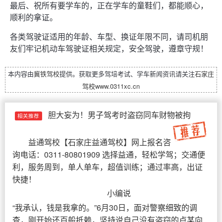
最后、祝所有要学车的，正在学车的童鞋们，都能顺心，
顺利的拿证。
各类驾驶证适用的年龄、车型、换证年限不同，请司机朋
友们牢记机动车驾驶证相关规定，安全驾驶，遵章守规！
本内容由
冀铁驾校
提供。获取更多驾培考试、学车新闻资讯请关注
石家庄
驾校
www.0311xc.cn
胆大妄为！男子驾考时盗窃同车财物被拘
相关推荐
益通驾校
【
石家庄益通驾校
】网上报名咨
询电话：0311-80801909 选择益通，轻松学驾；交通便
利，服务周到，单人单车，超值训练；通过率高，出证
快捷！
小编说
“我承认，钱是我拿的。”6月30日，面对警察细致的调
查，刚开始还百般抵赖，坚持说自己没有盗窃的卢某向