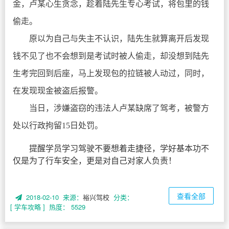
金，卢某心生贪念，趁着陆先生专心考试，将包里的钱
偷走。
原以为自己与失主不认识，陆先生就算离开后发现
钱不见了也不会想到是考试时被人偷走，却没想到陆先
生考完回到后座，马上发现包的拉链被人动过，同时，
在发现现金被盗后报警。
当日，涉嫌盗窃的违法人卢某缺席了驾考，被警方
处以行政拘留15日处罚。
提醒学员学习驾驶不要想着走捷径，学好基本功不
仅是为了行车安全，更是对自己对家人负责！
查看全部
2018-02-10 来源：
裕兴驾校
分类：
[ 学车攻略 ]
热度： 5529