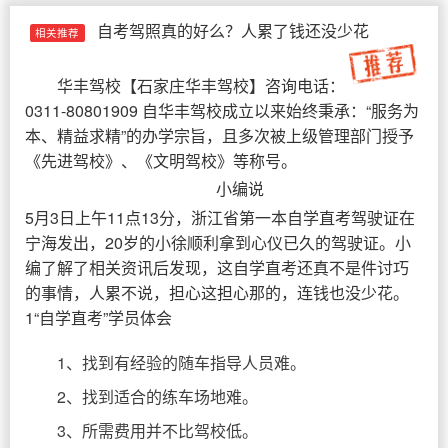
自考驾照真的好么？人累了钱还没少花
相关推荐
华丰驾校
【
石家庄华丰驾校
】咨询电话：
0311-80801909 自华丰驾校成立以来始终秉承：“服务为
本、精益求精”的办学宗旨，且多次被上级管理部门授予
《先进驾校》、《文明驾校》等称号。
小编说
5月3日上午11点13分，浙江省第一本自学直考驾驶证在
宁海发出，20岁的小徐顺利拿到心仪已久的驾驶证。小
编了解了相关资讯后发现，这自学直考还真不是件讨巧
的事情，人累不说，担心这担心那的，连钱也没少花。
1“自学直考”学员体会
1、找到有经验的随车指导人员难。
2、找到适合的练车场地难。
3、所需费用并不比驾校低。