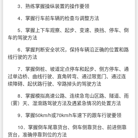
3．熟练掌握操纵装置的操作要领
4．掌握行车前车辆的检查与调整方法
5．掌握上下车观察、起步、变速、换挡、停车、倒
车的驾驶方法
6．掌握判断安全状况，保持车辆沿正确的位置和路
线行驶的方法
7．掌握倒桩、坡道定点停车和起步、侧方停车、通
过单边桥、曲线行驶、直角转弯、通过限宽门、通过连
续障碍、起伏路行驶、窄路掉头的驾驶方法
8．掌握模拟高速公路、连续急弯山区路、隧道、雨
（雾）天、湿滑路驾驶方法及遇紧急情况的处置方法
9．掌握50km/h或70km/h车速下的跟车行驶要领
10．掌握倒车尾靠货台、倒车侧靠货台、前进侧靠
货台，准确停靠到位的方法